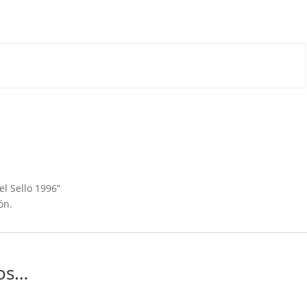
el Sello 1996”
ón.
os…