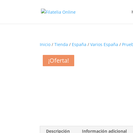
Inicio
/
Tienda
/
España
/
Varios España
/
Prueb
¡Oferta!
¡Oferta!
¡Oferta!
¡Oferta!
¡Oferta!
Descripción
Información adicional