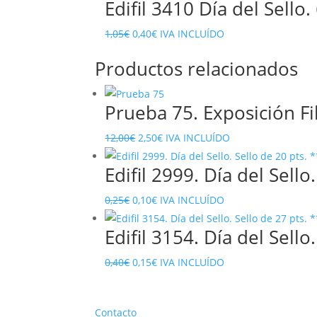
Edifil 3410 Día del Sello
El
El
1,05
€
0,40
€
IVA INCLUÍDO
precio
precio
Productos relacionados
original
actual
era:
es:
Prueba 75. Exposición Fi
1,05€.
0,40€.
El
El
12,00
€
2,50
€
IVA INCLUÍDO
precio
precio
Edifil 2999. Día del Sello
original
actual
era:
es:
El
El
0,25
€
0,10
€
IVA INCLUÍDO
12,00€.
2,50€.
precio
precio
Edifil 3154. Día del Sello
original
actual
era:
es:
El
El
0,40
€
0,15
€
IVA INCLUÍDO
0,25€.
0,10€.
precio
precio
original
actual
Contacto
era:
es: