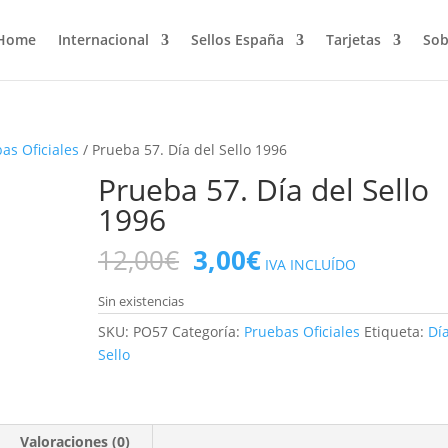
Home
Internacional
Sellos España
Tarjetas
Sob
as Oficiales
/ Prueba 57. Día del Sello 1996
Prueba 57. Día del Sello
1996
El
El
12,00
€
3,00
€
IVA INCLUÍDO
precio
precio
original
actual
Sin existencias
era:
es:
SKU:
PO57
Categoría:
Pruebas Oficiales
Etiqueta:
Dí
12,00€.
3,00€.
Sello
Valoraciones (0)