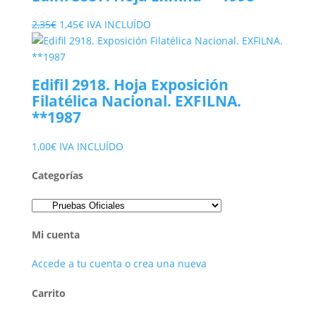
27,00€.
6,50€.
El
El
2,35
€
1,45
€
IVA INCLUÍDO
precio
precio
original
actual
era:
es:
Edifil 2918. Hoja Exposición
2,35€.
1,45€.
Filatélica Nacional. EXFILNA.
**1987
1,00
€
IVA INCLUÍDO
Categorías
Mi cuenta
Accede a tu cuenta o crea una nueva
Carrito