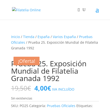
Inicio
/
Tienda
/
España
/
Varios España
/
Pruebas
Oficiales
/ Prueba 25. Exposición Mundial de Filatelia
Granada 1992
¡Oferta!
¡Oferta!
¡Oferta!
¡Oferta!
Prueba 25. Exposición
Mundial de Filatelia
Granada 1992
El
El
19,50
€
4,00
€
IVA INCLUÍDO
precio
precio
original
actual
Sin existencias
era:
es:
SKU:
PO25
Categoría:
Pruebas Oficiales
Etiquetas: