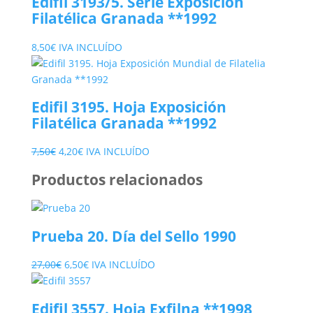
Edifil 3193/5. Serie Exposición
Filatélica Granada **1992
8,50
€
IVA INCLUÍDO
Edifil 3195. Hoja Exposición
Filatélica Granada **1992
El
El
7,50
€
4,20
€
IVA INCLUÍDO
precio
precio
Productos relacionados
original
actual
era:
es:
7,50€.
4,20€.
Prueba 20. Día del Sello 1990
El
El
27,00
€
6,50
€
IVA INCLUÍDO
precio
precio
original
actual
Edifil 3557. Hoja Exfilna **1998
era:
es: