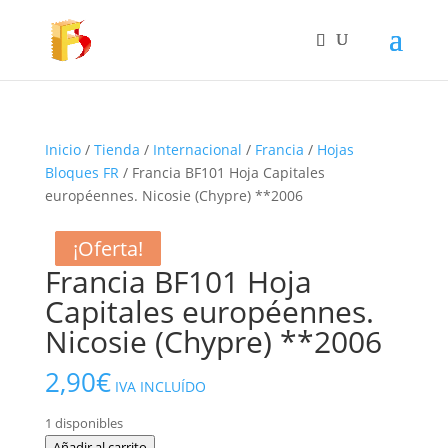
Inicio
/
Tienda
/
Internacional
/
Francia
/
Hojas
Bloques FR
/ Francia BF101 Hoja Capitales
européennes. Nicosie (Chypre) **2006
¡Oferta!
¡Oferta!
¡Oferta!
Francia BF101 Hoja
Capitales européennes.
Nicosie (Chypre) **2006
2,90
€
IVA INCLUÍDO
1 disponibles
Francia
Añadir al carrito