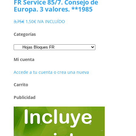
FR Service 85/7. Consejo de
era:
es:
Europa. 3 valores. **1985
2,25€.
1,00€.
El
El
3,75
€
1,50
€
IVA INCLUÍDO
precio
precio
Categorías
original
actual
era:
es:
3,75€.
1,50€.
Mi cuenta
Accede a tu cuenta o crea una nueva
Carrito
Publicidad