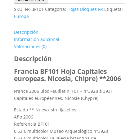
BF101
SKU:
FR-BF101
Categoría:
Hojas Bloques FR
Etiqueta:
Hoja
Europa
Capitales
européennes.
Descripción
Nicosie
Información adicional
(Chypre)
Valoraciones (0)
**2006
cantidad
Descripción
Francia BF101 Hoja Capitales
europeas. Nicosia, Chipre) **2006
France 2006 Bloc Feuillet n°101 – n°3928 à 3931
Capitales européennes. Nicosie (Chypre)
Estado ** Nuevo, sin fijasellos
Año 2006
Referencia BF101
0,53 € multicolor Museo Arqueológico n°3928
0,53 € multicolor La iglesia bizantina de