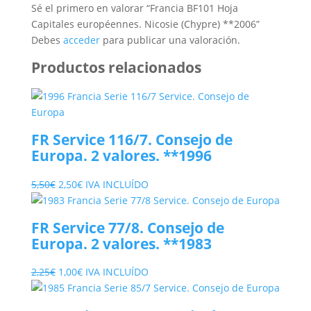
Sé el primero en valorar “Francia BF101 Hoja
Capitales européennes. Nicosie (Chypre) **2006”
Debes
acceder
para publicar una valoración.
Productos relacionados
FR Service 116/7. Consejo de
Europa. 2 valores. **1996
El
El
5,50
€
2,50
€
IVA INCLUÍDO
precio
precio
original
actual
FR Service 77/8. Consejo de
era:
es:
Europa. 2 valores. **1983
5,50€.
2,50€.
El
El
2,25
€
1,00
€
IVA INCLUÍDO
precio
precio
original
actual