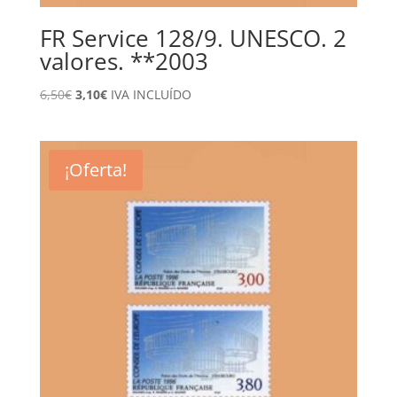
FR Service 128/9. UNESCO. 2
valores. **2003
El
El
6,50
€
3,10
€
IVA INCLUÍDO
precio
precio
original
actual
era:
es:
¡Oferta!
6,50€.
3,10€.