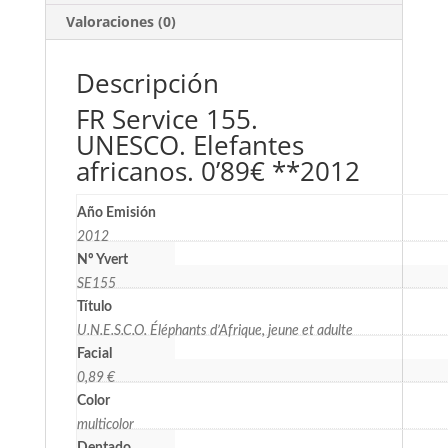
Valoraciones (0)
Descripción
FR Service 155.
UNESCO. Elefantes
africanos. 0’89€ **2012
Año Emisión
2012
Nº Yvert
SE155
Título
U.N.E.S.C.O. Éléphants d’Afrique, jeune et adulte
Facial
0,89 €
Color
multicolor