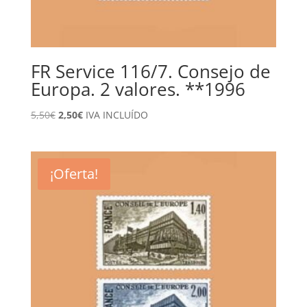
FR Service 116/7. Consejo de
Europa. 2 valores. **1996
El
El
5,50
€
2,50
€
IVA INCLUÍDO
precio
precio
original
actual
era:
es:
¡Oferta!
5,50€.
2,50€.