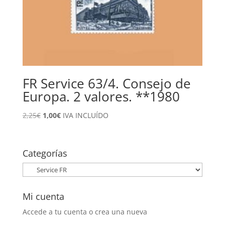
FR Service 63/4. Consejo de
Europa. 2 valores. **1980
El
El
2,25
€
1,00
€
IVA INCLUÍDO
precio
precio
original
actual
era:
es:
Categorías
2,25€.
1,00€.
Mi cuenta
Accede a tu cuenta o crea una nueva