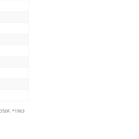
0’50F. *1963