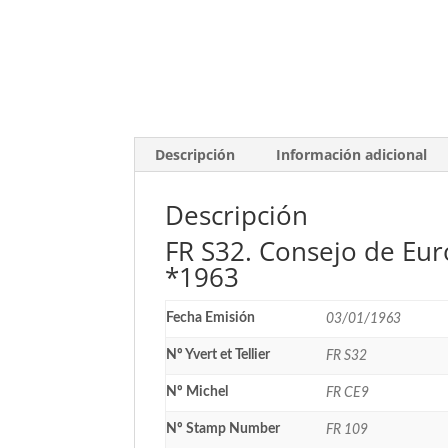
Descripción
Información adicional
Descripción
FR S32. Consejo de Eur
*1963
Fecha Emisión
03/01/1963
Nº Yvert et Tellier
FR S32
Nº Michel
FR CE9
Nº Stamp Number
FR 109