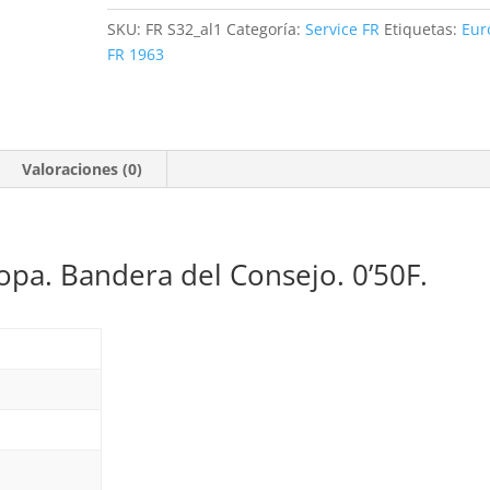
Europa.
SKU:
FR S32_al1
Categoría:
Service FR
Etiquetas:
Eur
Bandera
FR 1963
del
Consejo.
0'50F.
*1963
Valoraciones (0)
cantidad
opa. Bandera del Consejo. 0’50F.