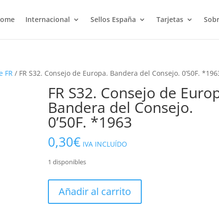
ome
Internacional
Sellos España
Tarjetas
Sobr
e FR
/ FR S32. Consejo de Europa. Bandera del Consejo. 0’50F. *196
FR S32. Consejo de Europ
Bandera del Consejo.
0’50F. *1963
0,30
€
IVA INCLUÍDO
1 disponibles
FR
Añadir al carrito
S32.
Consejo
de