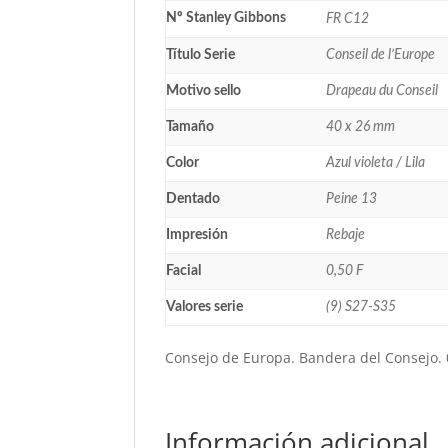
Nº Stanley Gibbons
FR C12
Título Serie
Conseil de l’Europe
Motivo sello
Drapeau du Conseil
Tamaño
40 x 26 mm
Color
Azul violeta / Lila
Dentado
Peine 13
Impresión
Rebaje
Facial
0,50 F
Valores serie
(9) S27-S35
Consejo de Europa. Bandera del Consejo. 
Información adicional