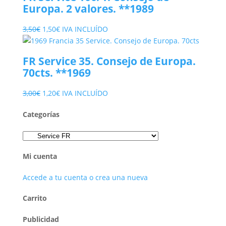
Europa. 2 valores. **1989
El
El
3,50
€
1,50
€
IVA INCLUÍDO
precio
precio
original
actual
FR Service 35. Consejo de Europa.
era:
es:
70cts. **1969
3,50€.
1,50€.
El
El
3,00
€
1,20
€
IVA INCLUÍDO
precio
precio
Categorías
original
actual
era:
es:
3,00€.
1,20€.
Mi cuenta
Accede a tu cuenta o crea una nueva
Carrito
Publicidad