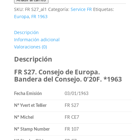
S27.
SKU:
FR S27_al1
Categoría:
Service FR
Etiquetas:
Consejo
Europa
,
FR 1963
de
Europa.
Descripción
Bandera
Información adicional
del
Valoraciones (0)
Consejo.
0'20F.
Descripción
*1963
FR S27. Consejo de Europa.
cantidad
Bandera del Consejo. 0’20F. *1963
Fecha Emisión
03/01/1963
Nº Yvert et Tellier
FR S27
Nº Michel
FR CE7
Nº Stamp Number
FR 107