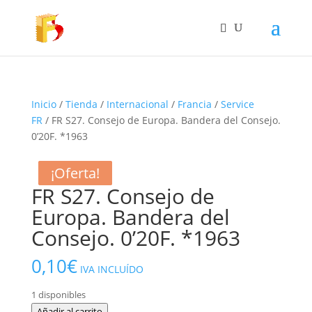
Inicio
/
Tienda
/
Internacional
/
Francia
/
Service
FR
/ FR S27. Consejo de Europa. Bandera del Consejo.
0’20F. *1963
¡Oferta!
¡Oferta!
¡Oferta!
FR S27. Consejo de
Europa. Bandera del
Consejo. 0’20F. *1963
0,10
€
IVA INCLUÍDO
1 disponibles
FR
Añadir al carrito