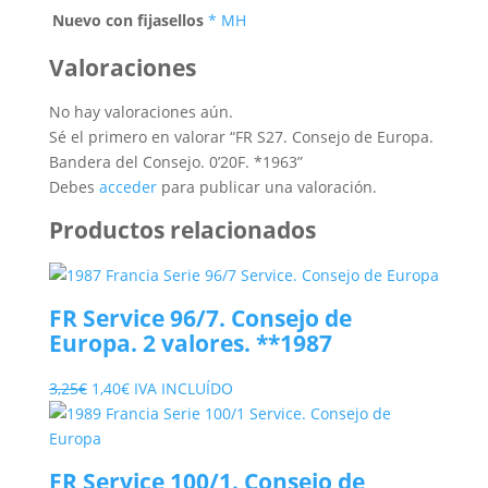
Nuevo con fijasellos
* MH
Valoraciones
No hay valoraciones aún.
Sé el primero en valorar “FR S27. Consejo de Europa.
Bandera del Consejo. 0’20F. *1963”
Debes
acceder
para publicar una valoración.
Productos relacionados
FR Service 96/7. Consejo de
Europa. 2 valores. **1987
El
El
3,25
€
1,40
€
IVA INCLUÍDO
precio
precio
original
actual
era:
es:
FR Service 100/1. Consejo de
3,25€.
1,40€.