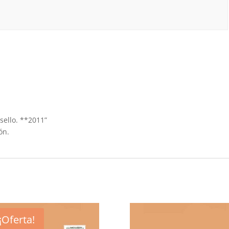
 sello. **2011”
ón.
¡Oferta!