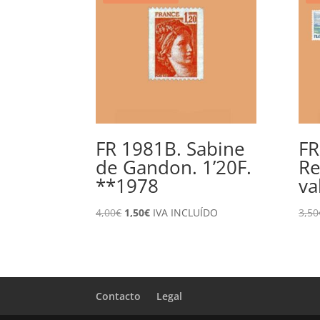
FR 1981B. Sabine
FR
de Gandon. 1’20F.
Re
**1978
va
El
El
4,00
€
1,50
€
IVA INCLUÍDO
3,50
precio
precio
original
actual
era:
es:
4,00€.
1,50€.
Contacto
Legal