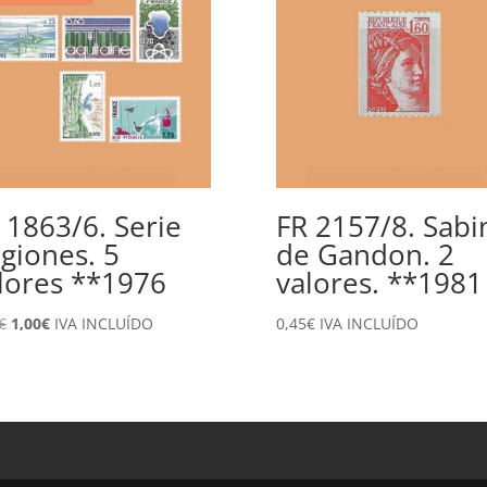
 1863/6. Serie
FR 2157/8. Sabi
giones. 5
de Gandon. 2
lores **1976
valores. **1981
El
El
€
1,00
€
IVA INCLUÍDO
0,45
€
IVA INCLUÍDO
precio
precio
original
actual
era:
es:
3,50€.
1,00€.