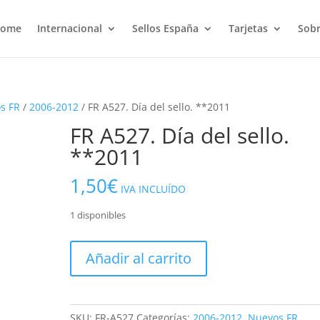
ome
Internacional
Sellos España
Tarjetas
Sobr
s FR
/
2006-2012
/ FR A527. Día del sello. **2011
FR A527. Día del sello.
**2011
1,50
€
IVA INCLUÍDO
1 disponibles
FR
Añadir al carrito
A527.
Día
del
sello.
SKU:
FR-A527
Categorías:
2006-2012
,
Nuevos FR