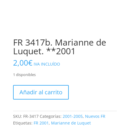
FR 3417b. Marianne de
Luquet. **2001
2,00
€
IVA INCLUÍDO
1 disponibles
FR
Añadir al carrito
3417b.
Marianne
de
Luquet.
SKU:
FR-3417
Categorías:
2001-2005
,
Nuevos FR
**2001
Etiquetas:
FR 2001
,
Marianne de Luquet
cantidad