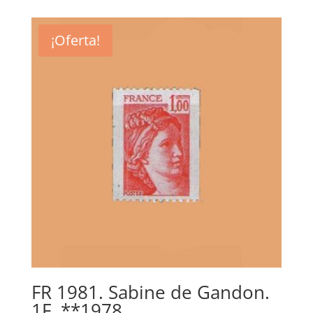
original
actual
era:
es:
¡Oferta!
3,50€.
1,00€.
FR 1981. Sabine de Gandon.
1F. **1978