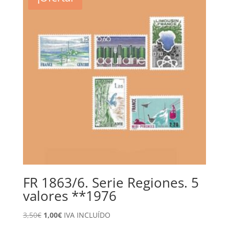
FR 1863/6. Serie Regiones. 5
valores **1976
El
El
3,50
€
1,00
€
IVA INCLUÍDO
precio
precio