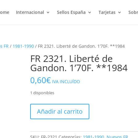
ome
Internacional
Sellos España
Tarjetas
Sobr
s FR
/
1981-1990
/ FR 2321. Liberté de Gandon. 1’70F. **1984
FR 2321. Liberté de
Gandon. 1’70F. **1984
0,60
€
IVA INCLUÍDO
1 disponibles
FR
Añadir al carrito
2321.
Liberté
de
Gandon.
SKU:
FR-2321
Categorías:
1981-1990
,
Nuevos FR