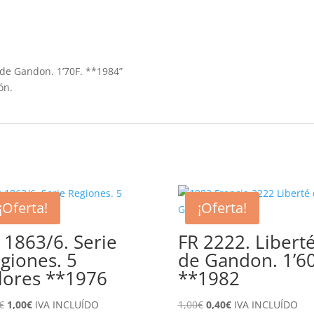
é de Gandon. 1’70F. **1984”
ón.
¡Oferta!
¡Oferta!
 1863/6. Serie
FR 2222. Libert
giones. 5
de Gandon. 1’60
lores **1976
**1982
El
El
El
El
€
1,00
€
IVA INCLUÍDO
1,00
€
0,40
€
IVA INCLUÍDO