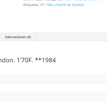
1'70F.
Etiquetas:
FR 1984
,
Liberté de Gandon
**1984
cantidad
Valoraciones (0)
ndon. 1’70F. **1984