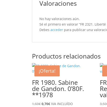
Valoraciones
No hay valoraciones aún.
Sé el primero en valorar “FR 2321. Libert
Debes
acceder
para publicar una valoraci
Productos relacionados
¡Oferta!
FR 1980. Sabine
FR
de Gandon. 0’80F.
Re
**1978
va
El
El
1,60
€
0,70
€
IVA INCLUÍDO
3,50