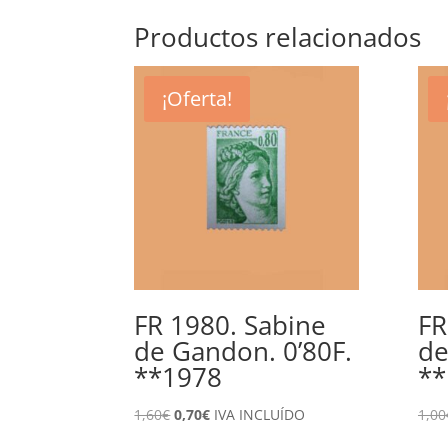
Productos relacionados
¡Oferta!
FR 1980. Sabine
FR
de Gandon. 0’80F.
de
**1978
**
El
El
1,60
€
0,70
€
IVA INCLUÍDO
1,00
precio
precio