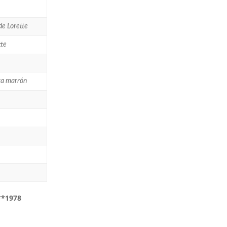
de Lorette
tte
va marrón
 **1978