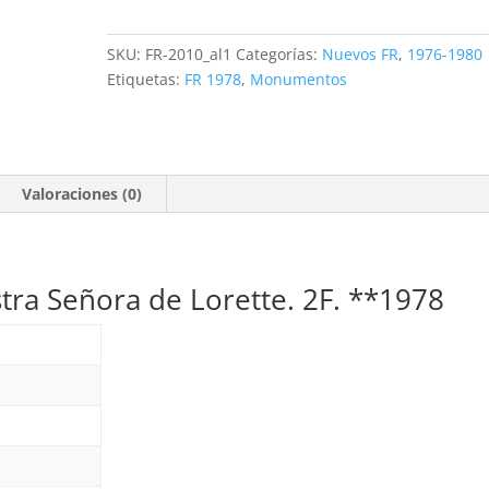
de
Nuestra
SKU:
FR-2010_al1
Categorías:
Nuevos FR
,
1976-1980
Señora
Etiquetas:
FR 1978
,
Monumentos
de
Lorette.
2F.
**1978
Valoraciones (0)
cantidad
tra Señora de Lorette. 2F. **1978