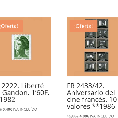
¡Oferta!
¡Oferta!
 2222. Liberté
FR 2433/42.
 Gandon. 1’60F.
Aniversario del
1982
cine francés. 10
valores **1986
El
El
€
0,40
€
IVA INCLUÍDO
precio
precio
El
El
15,00
€
4,00
€
IVA INCLUÍDO