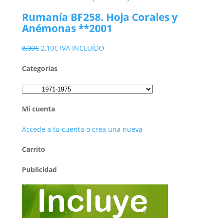
Rumanía BF258. Hoja Corales y
Anémonas **2001
El
El
8,00
€
2,10
€
IVA INCLUÍDO
precio
precio
Categorías
original
actual
era:
es:
8,00€.
2,10€.
Mi cuenta
Accede a tu cuenta o crea una nueva
Carrito
Publicidad