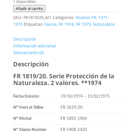
1 disponibles
FR
Añadir al carrito
1819/20.
SKU:
FR1819/20_Al1
Categorías:
Nuevos FR
,
1971-
Serie
1975
Etiquetas:
Fauna
,
FR 1974
,
FR 1975
,
Naturaleza
Protección
de
Descripción
la
Información adicional
Naturaleza.
Valoraciones (0)
2
valores.
Descripción
**1974
FR 1819/20. Serie Protección de la
cantidad
Naturaleza. 2 valores. **1974
Fecha Emisión
19/10/1974 – 15/02/1975
Nº Yvert et Tellier
FR 1819/20
Nº Michel
FR 1892-1904
Nº Stamp Number
FR 1408-1420