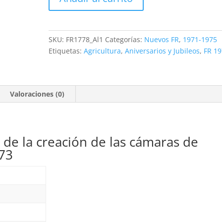
1778.
50
aniversario
de
SKU:
FR1778_Al1
Categorías:
Nuevos FR
,
1971-1975
la
Etiquetas:
Agricultura
,
Aniversarios y Jubileos
,
FR 1
creación
de
las
Valoraciones (0)
cámaras
de
agricultura.
0'65F.
 de la creación de las cámaras de
**1973
973
cantidad