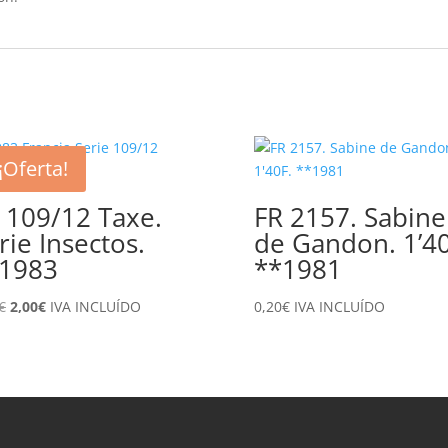
¡Oferta!
 109/12 Taxe.
FR 2157. Sabine
rie Insectos.
de Gandon. 1’40
1983
**1981
El
El
€
2,00
€
IVA INCLUÍDO
0,20
€
IVA INCLUÍDO
precio
precio
original
actual
era:
es:
4,65€.
2,00€.