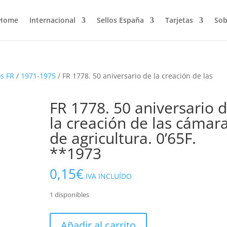
Home
Internacional
Sellos España
Tarjetas
Sob
s FR
/
1971-1975
/ FR 1778. 50 aniversario de la creación de las
FR 1778. 50 aniversario 
la creación de las cámar
de agricultura. 0’65F.
**1973
0,15
€
IVA INCLUÍDO
1 disponibles
FR
Añadir al carrito