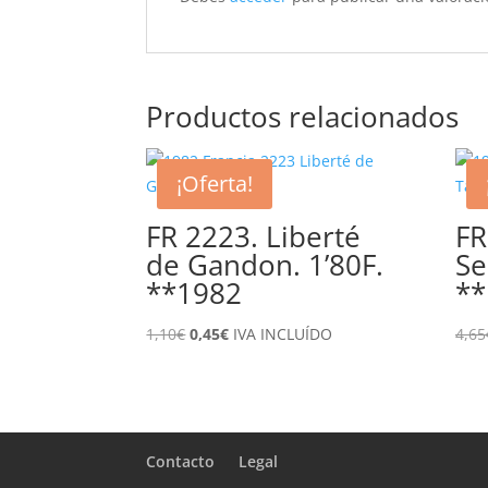
Productos relacionados
¡Oferta!
FR 2223. Liberté
FR
de Gandon. 1’80F.
Se
**1982
**
El
El
1,10
€
0,45
€
IVA INCLUÍDO
4,65
precio
precio
original
actual
era:
es:
1,10€.
0,45€.
Contacto
Legal