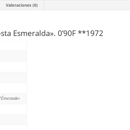
**1972
Valoraciones (0)
cantidad
sta Esmeralda». 0’90F **1972
d’Émeraude»