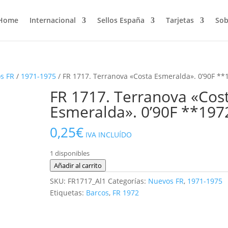
Home
Internacional
Sellos España
Tarjetas
Sob
s FR
/
1971-1975
/ FR 1717. Terranova «Costa Esmeralda». 0’90F **
FR 1717. Terranova «Cos
Esmeralda». 0’90F **197
0,25
€
IVA INCLUÍDO
1 disponibles
FR
Añadir al carrito
1717.
SKU:
FR1717_Al1
Categorías:
Nuevos FR
,
1971-1975
Terranova
Etiquetas:
Barcos
,
FR 1972
"Costa
Esmeralda".
0'90F