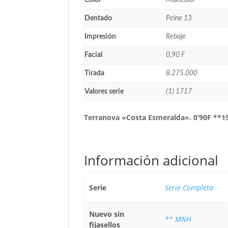
Color
Multicolor
Dentado
Peine 13
Impresión
Rebaje
Facial
0,90 F
Tirada
8.275.000
Valores serie
(1) 1717
Terranova «Costa Esmeralda». 0’90F **1
Información adicional
Serie
Serie Completa
Nuevo sin
** MNH
fijasellos