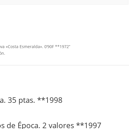
ova «Costa Esmeralda». 0’90F **1972”
ón.
ca. 35 ptas. **1998
cos de Época. 2 valores **1997