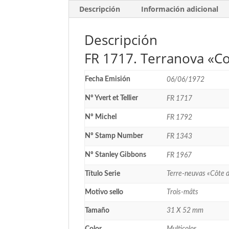
Descripción
Información adicional
Descripción
FR 1717. Terranova «Co
Fecha Emisión
06/06/1972
Nº Yvert et Tellier
FR 1717
Nº Michel
FR 1792
Nº Stamp Number
FR 1343
Nº Stanley Gibbons
FR 1967
Título Serie
Terre-neuvas «Côte 
Motivo sello
Trois-mâts
Tamaño
31 X 52 mm