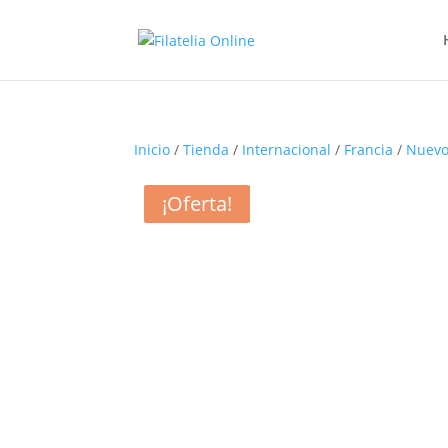
Inicio
/
Tienda
/
Internacional
/
Francia
/
Nuevo
¡Oferta!
¡Oferta!