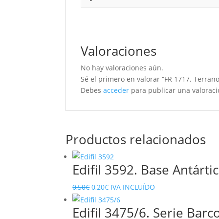
Valoraciones
No hay valoraciones aún.
Sé el primero en valorar “FR 1717. Terran
Debes
acceder
para publicar una valoraci
Productos relacionados
Edifil 3592. Base Antárti
El
El
0,50
€
0,20
€
IVA INCLUÍDO
precio
precio
Edifil 3475/6. Serie Bar
original
actual