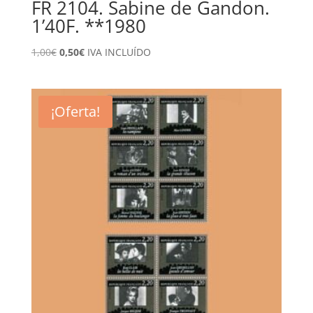
FR 2104. Sabine de Gandon.
1’40F. **1980
El
El
1,00
€
0,50
€
IVA INCLUÍDO
precio
precio
original
actual
era:
es:
¡Oferta!
1,00€.
0,50€.