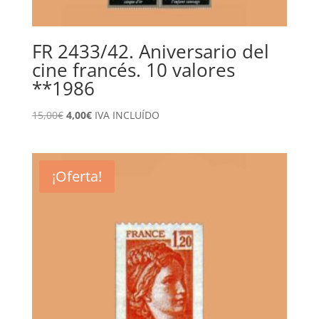
FR 2433/42. Aniversario del
cine francés. 10 valores
**1986
El
El
15,00
€
4,00
€
IVA INCLUÍDO
precio
precio
original
actual
era:
es:
¡Oferta!
15,00€.
4,00€.