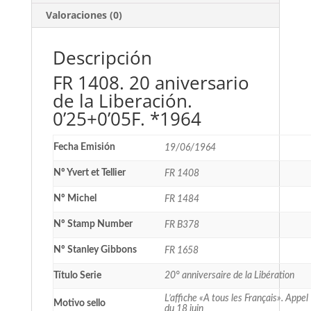
Valoraciones (0)
Descripción
FR 1408. 20 aniversario
de la Liberación.
0’25+0’05F. *1964
Fecha Emisión
19/06/1964
Nº Yvert et Tellier
FR 1408
Nº Michel
FR 1484
Nº Stamp Number
FR B378
Nº Stanley Gibbons
FR 1658
Título Serie
20° anniversaire de la Libération
L’affiche «A tous les Français». Appel
Motivo sello
du 18 juin