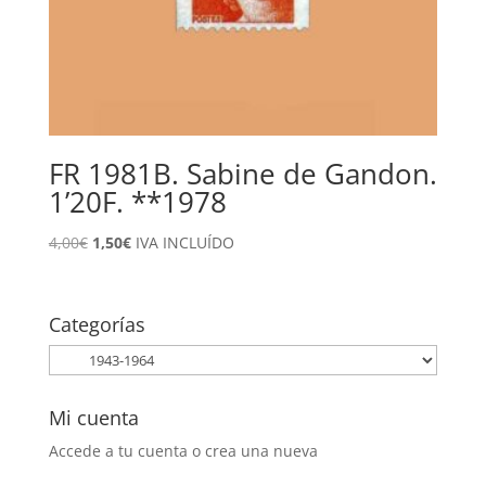
FR 1981B. Sabine de Gandon.
1’20F. **1978
El
El
4,00
€
1,50
€
IVA INCLUÍDO
precio
precio
original
actual
era:
es:
Categorías
4,00€.
1,50€.
Mi cuenta
Accede a tu cuenta o crea una nueva