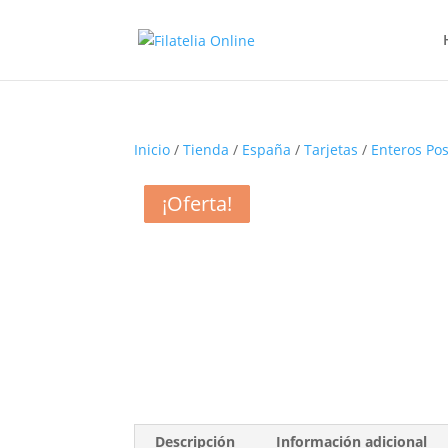
Inicio
/
Tienda
/
España
/
Tarjetas
/
Enteros Pos
¡Oferta!
¡Oferta!
¡Oferta!
¡Oferta!
Descripción
Información adicional