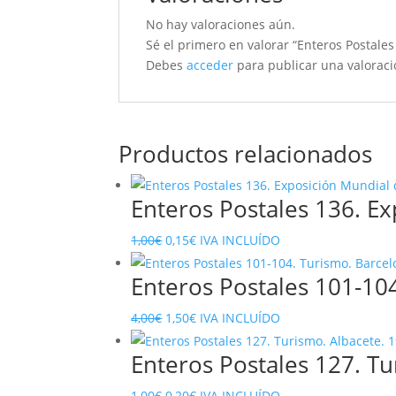
No hay valoraciones aún.
Sé el primero en valorar “Enteros Postale
Debes
acceder
para publicar una valoraci
Productos relacionados
Enteros Postales 136. Ex
El
El
1,00
€
0,15
€
IVA INCLUÍDO
precio
precio
Enteros Postales 101-10
original
actual
era:
es:
El
El
4,00
€
1,50
€
IVA INCLUÍDO
1,00€.
0,15€.
precio
precio
Enteros Postales 127. Tu
original
actual
era:
es:
El
El
1,00
€
0,20
€
IVA INCLUÍDO