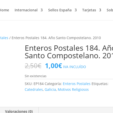
Home
Internacional
Sellos España
Tarjetas
Sob
tales
/ Enteros Postales 184. Año Santo Compostelano. 2010
Enteros Postales 184. Añ
Santo Compostelano. 20
El
El
2,50
€
1,00
€
IVA INCLUÍDO
precio
precio
original
actual
Sin existencias
era:
es:
SKU:
EP184
Categoría:
Enteros Postales
Etiquetas:
2,50€.
1,00€.
Catedrales
,
Galicia
,
Motivos Religiosos
Valoraciones (0)