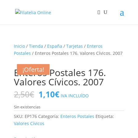
Inicio
/
Tienda
/
España
/
Tarjetas
/
Enteros
Postales
/ Enteros Postales 176. Valores Cívicos. 2007
¡Oferta!
¡Oferta!
¡Oferta!
¡Oferta!
Enteros Postales 176.
Valores Cívicos. 2007
El
El
2,50
€
1,10
€
IVA INCLUÍDO
precio
precio
original
actual
Sin existencias
era:
es:
SKU:
EP176
Categoría:
Enteros Postales
Etiqueta:
2,50€.
1,10€.
Valores Cívicos