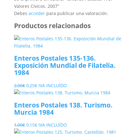
Valores Cívicos. 2007”
Debes
acceder
para publicar una valoración.
Productos relacionados
Enteros Postales 135-136.
Exposición Mundial de Filatelia.
1984
El
El
2,00
€
0,25
€
IVA INCLUÍDO
precio
precio
original
actual
Enteros Postales 138. Turismo.
era:
es:
Murcia 1984
2,00€.
0,25€.
El
El
1,00
€
0,15
€
IVA INCLUÍDO
precio
precio
original
actual