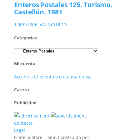
Enteros Postales 125. Turismo.
era:
es:
Castellón. 1981
1,00€.
0,15€.
El
El
1,00
€
0,20
€
IVA INCLUÍDO
precio
precio
Categorías
original
actual
era:
es:
1,00€.
0,20€.
Mi cuenta
Accede a tu cuenta o crea una nueva
Carrito
Publicidad
Contacto
Legal
Filatelia.Store | Sitio Construido por