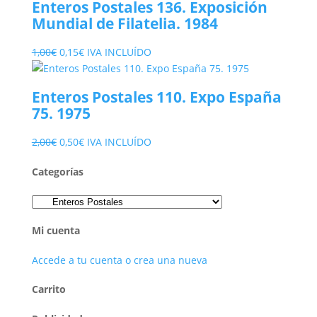
Enteros Postales 136. Exposición
2,00€.
0,60€.
Mundial de Filatelia. 1984
El
El
1,00
€
0,15
€
IVA INCLUÍDO
precio
precio
original
actual
Enteros Postales 110. Expo España
era:
es:
75. 1975
1,00€.
0,15€.
El
El
2,00
€
0,50
€
IVA INCLUÍDO
precio
precio
Categorías
original
actual
era:
es:
2,00€.
0,50€.
Mi cuenta
Accede a tu cuenta o crea una nueva
Carrito