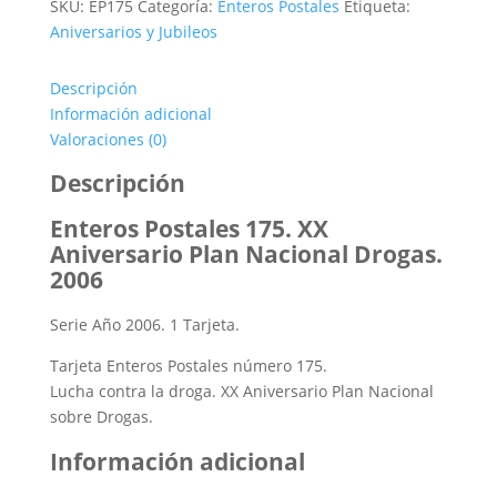
era:
es:
SKU:
EP175
Categoría:
Enteros Postales
Etiqueta:
2,50€.
1,10€.
Aniversarios y Jubileos
Descripción
Información adicional
Valoraciones (0)
Descripción
Enteros Postales 175. XX
Aniversario Plan Nacional Drogas.
2006
Serie Año 2006. 1 Tarjeta.
Tarjeta Enteros Postales número 175.
Lucha contra la droga. XX Aniversario Plan Nacional
sobre Drogas.
Información adicional