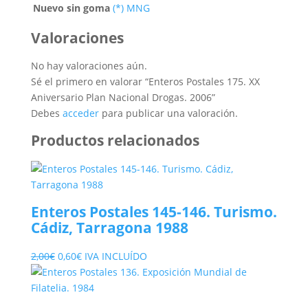
Nuevo sin goma
(*) MNG
Valoraciones
No hay valoraciones aún.
Sé el primero en valorar “Enteros Postales 175. XX
Aniversario Plan Nacional Drogas. 2006”
Debes
acceder
para publicar una valoración.
Productos relacionados
Enteros Postales 145-146. Turismo.
Cádiz, Tarragona 1988
El
El
2,00
€
0,60
€
IVA INCLUÍDO
precio
precio
original
actual
era:
es: