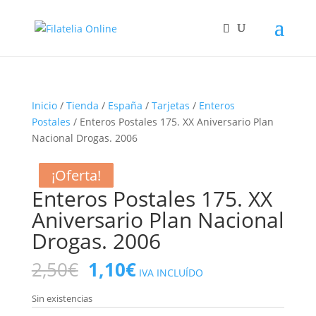
Inicio
/
Tienda
/
España
/
Tarjetas
/
Enteros
Postales
/ Enteros Postales 175. XX Aniversario Plan
Nacional Drogas. 2006
¡Oferta!
¡Oferta!
¡Oferta!
¡Oferta!
Enteros Postales 175. XX
Aniversario Plan Nacional
Drogas. 2006
El
El
2,50
€
1,10
€
IVA INCLUÍDO
precio
precio
original
actual
Sin existencias