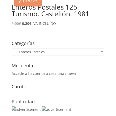
¡Oferta!
1,00€.
0,20€.
Enteros Postales 125.
Turismo. Castellón. 1981
El
El
1,00
€
0,20
€
IVA INCLUÍDO
precio
precio
original
actual
era:
es:
Categorías
1,00€.
0,20€.
Mi cuenta
Accede a tu cuenta o crea una nueva
Carrito
Publicidad