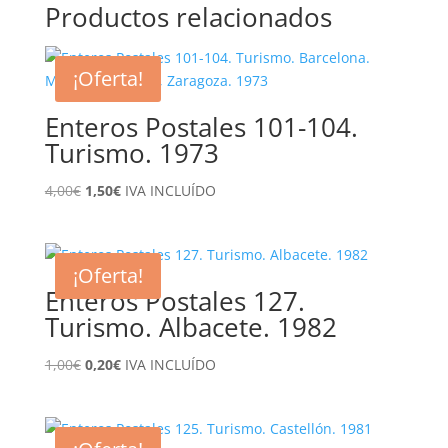
Productos relacionados
¡Oferta!
Enteros Postales 101-104.
Turismo. 1973
El
El
4,00
€
1,50
€
IVA INCLUÍDO
precio
precio
original
actual
era:
es:
¡Oferta!
4,00€.
1,50€.
Enteros Postales 127.
Turismo. Albacete. 1982
El
El
1,00
€
0,20
€
IVA INCLUÍDO
precio
precio
original
actual
era:
es: