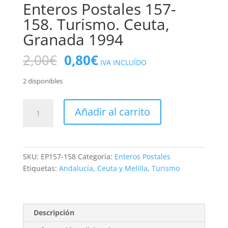
Enteros Postales 157-
158. Turismo. Ceuta,
Granada 1994
El
El
2,00
€
0,80
€
IVA INCLUÍDO
precio
precio
original
actual
2 disponibles
era:
es:
2,00€.
0,80€.
Enteros
Añadir al carrito
Postales
157-
158.
Turismo.
SKU:
EP157-158
Categoría:
Enteros Postales
Ceuta,
Etiquetas:
Andalucía
,
Ceuta y Melilla
,
Turismo
Granada
1994
cantidad
Descripción