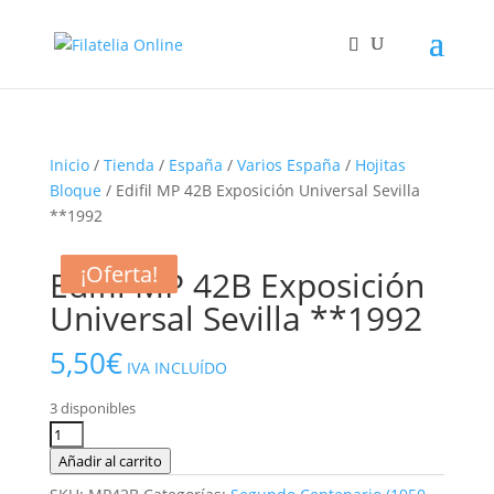
Inicio
/
Tienda
/
España
/
Varios España
/
Hojitas
Bloque
/ Edifil MP 42B Exposición Universal Sevilla
**1992
¡Oferta!
¡Oferta!
¡Oferta!
Edifil MP 42B Exposición
Universal Sevilla **1992
5,50
€
IVA INCLUÍDO
3 disponibles
Edifil
MP
Añadir al carrito
42B