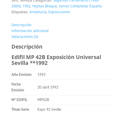
SKU:
MP42B
Categorías:
Segundo Centenario (1950-
Exposición
2000)
,
1992
,
Hojitas Bloque
,
Series Completas España
Universal
Etiquetas:
Andalucía
,
Exposiciones
Sevilla
**1992
Descripción
cantidad
Información adicional
Valoraciones (0)
Descripción
Edifil MP 42B Exposición Universal
Sevilla **1992
Año Emisión
1992
Fecha
20 abril 1992
Emisión
Nº EDIFIL
MP42B
Título Serie
Expo 92 Sevilla