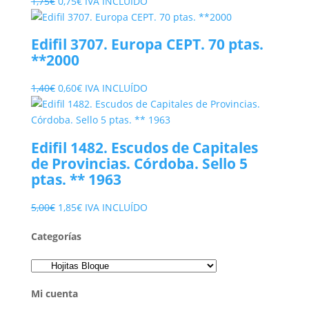
El
El
1,75
€
0,75
€
IVA INCLUÍDO
precio
precio
original
actual
Edifil 3707. Europa CEPT. 70 ptas.
era:
es:
**2000
1,75€.
0,75€.
El
El
1,40
€
0,60
€
IVA INCLUÍDO
precio
precio
original
actual
era:
es:
Edifil 1482. Escudos de Capitales
1,40€.
0,60€.
de Provincias. Córdoba. Sello 5
ptas. ** 1963
El
El
5,00
€
1,85
€
IVA INCLUÍDO
precio
precio
Categorías
original
actual
era:
es:
5,00€.
1,85€.
Mi cuenta