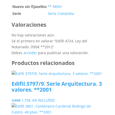
Nuevo sin fijasellos
** MNH
Serie
Serie Completa
Valoraciones
No hay valoraciones aún.
Sé el primero en valorar “Edifil 4724. Ley del
Notariado. 0’85€ **2012”
Debes
acceder
para publicar una valoración.
Productos relacionados
Edifil 3797/9. Serie Arquitectura. 3
valores. **2001
El
El
3,80
€
1,75
€
IVA INCLUÍDO
precio
precio
original
actual