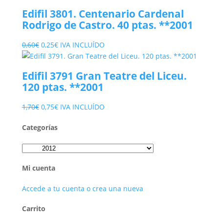
era:
es:
Edifil 3801. Centenario Cardenal
3,80€.
1,75€.
Rodrigo de Castro. 40 ptas. **2001
El
El
0,60
€
0,25
€
IVA INCLUÍDO
precio
precio
original
actual
Edifil 3791 Gran Teatre del Liceu.
era:
es:
120 ptas. **2001
0,60€.
0,25€.
El
El
1,70
€
0,75
€
IVA INCLUÍDO
precio
precio
Categorías
original
actual
era:
es:
1,70€.
0,75€.
Mi cuenta
Accede a tu cuenta o crea una nueva
Carrito