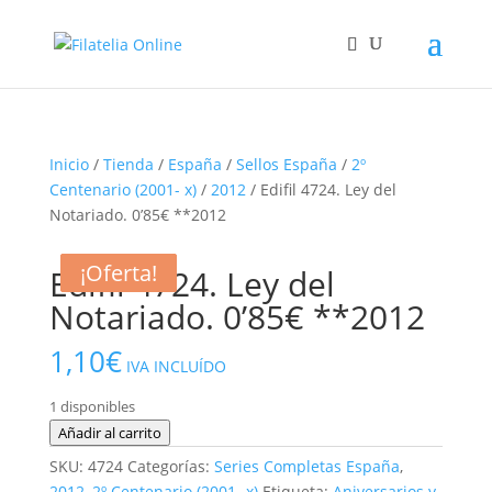
Inicio
/
Tienda
/
España
/
Sellos España
/
2º
Centenario (2001- x)
/
2012
/ Edifil 4724. Ley del
Notariado. 0’85€ **2012
¡Oferta!
¡Oferta!
¡Oferta!
Edifil 4724. Ley del
Notariado. 0’85€ **2012
1,10
€
IVA INCLUÍDO
1 disponibles
Edifil
Añadir al carrito
4724.
SKU:
4724
Categorías:
Series Completas España
,
Ley
2012
,
2º Centenario (2001- x)
Etiqueta:
Aniversarios y