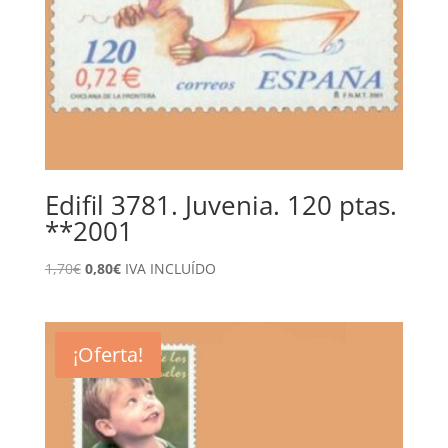
Edifil 3781. Juvenia. 120 ptas.
**2001
El
El
1,70
€
0,80
€
IVA INCLUÍDO
precio
precio
original
actual
era:
es:
¡Oferta!
1,70€.
0,80€.