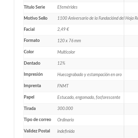
Título Serie
Efemérides
Motivo Sello
1100 Aniversario de la Fundaciónd del Hoja R
Facial
2,49 €
Formato
120 x 76 mm
Color
Multicolor
Dentado
12¾
Impresión
Huecograbado y estampación en oro
Imprenta
FNMT
Papel
Estucado, engomado, fosforescente
Tirada
300.000
Tipo de correo
Ordinario
Validez Postal
indefinida