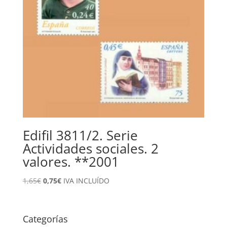
Edifil 3811/2. Serie
Actividades sociales. 2
valores. **2001
El
El
1,65
€
0,75
€
IVA INCLUÍDO
precio
precio
original
actual
era:
es:
Categorías
1,65€.
0,75€.