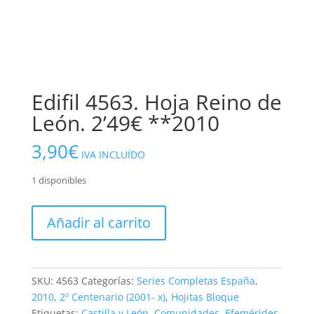
Edifil 4563. Hoja Reino de
León. 2’49€ **2010
3,90
€
IVA INCLUÍDO
1 disponibles
Edifil
Añadir al carrito
4563.
Hoja
Reino
de
SKU:
4563
Categorías:
Series Completas España
,
León.
2010
,
2º Centenario (2001- x)
,
Hojitas Bloque
2'49€
Etiquetas:
Castilla y León
,
Comunidades
,
Efemérides