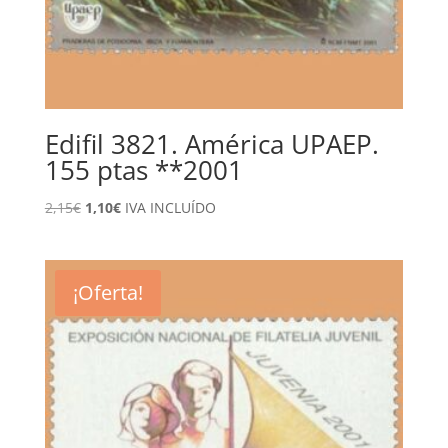
Edifil 3821. América UPAEP.
155 ptas **2001
El
El
2,15
€
1,10
€
IVA INCLUÍDO
precio
precio
original
actual
era:
es:
¡Oferta!
2,15€.
1,10€.