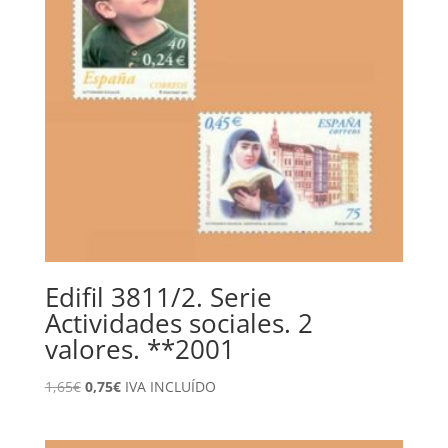
Edifil 3811/2. Serie
Actividades sociales. 2
valores. **2001
El
El
1,65
€
0,75
€
IVA INCLUÍDO
precio
precio
original
actual