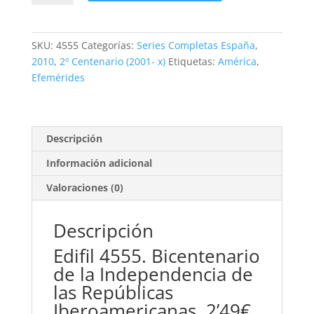
Repúblicas
Iberoamericanas.
2'49€
SKU:
4555
Categorías:
Series Completas España
,
**2010
2010
,
2º Centenario (2001- x)
Etiquetas:
América
,
cantidad
Efemérides
Descripción
Información adicional
Valoraciones (0)
Descripción
Edifil 4555. Bicentenario
de la Independencia de
las Repúblicas
Iberoamericanas. 2’49€