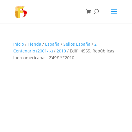
Inicio
/
Tienda
/
España
/
Sellos España
/
2º
Centenario (2001- x)
/
2010
/ Edifil 4555. Repúblicas
Iberoamericanas. 2’49€ **2010