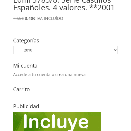
Españoles. 4 valores. **2001
El
El
7,55
€
3,40
€
IVA INCLUÍDO
precio
precio
original
actual
era:
es:
Categorías
7,55€.
3,40€.
Mi cuenta
Accede a tu cuenta o crea una nueva
Carrito
Publicidad