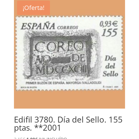
era:
es:
¡Oferta!
1,65€.
0,75€.
Edifil 3780. Día del Sello. 155
ptas. **2001
El
El