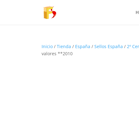
H
Inicio
/
Tienda
/
España
/
Sellos España
/
2º Ce
valores **2010