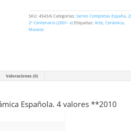
Cerámica
Española.
SKU:
4543/6
Categorías:
Series Completas España
,
2
4
2º Centenario (2001- x)
Etiquetas:
Arte
,
Cerámica
,
valores
Museos
**2010
cantidad
Valoraciones (0)
rámica Española. 4 valores **2010