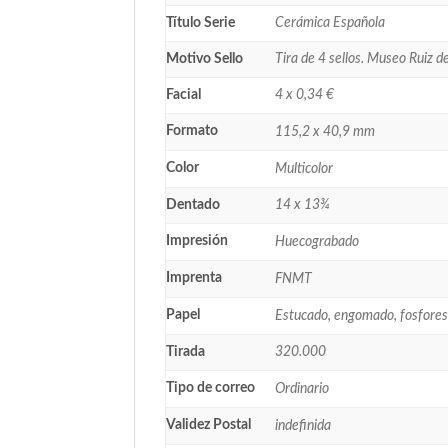
Título Serie
Cerámica Española
Motivo Sello
Tira de 4 sellos. Museo Ruiz d
Facial
4 x 0,34 €
Formato
115,2 x 40,9 mm
Color
Multicolor
Dentado
14 x 13¾
Impresión
Huecograbado
Imprenta
FNMT
Papel
Estucado, engomado, fosfore
Tirada
320.000
Tipo de correo
Ordinario
Validez Postal
indefinida