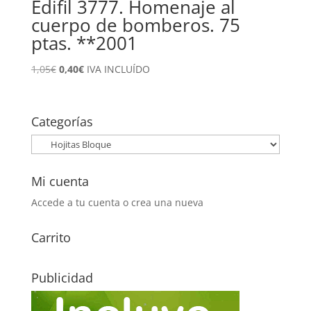
Edifil 3777. Homenaje al
cuerpo de bomberos. 75
ptas. **2001
El
El
1,05
€
0,40
€
IVA INCLUÍDO
precio
precio
original
actual
era:
es:
Categorías
1,05€.
0,40€.
Mi cuenta
Accede a tu cuenta o crea una nueva
Carrito
Publicidad