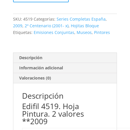
Hoja
Pintura.
España-
SKU:
4519
Categorías:
Series Completas España
,
Austria
2009
,
2º Centenario (2001- x)
,
Hojitas Bloque
**2009
Etiquetas:
Emisiones Conjuntas
,
Museos
,
Pintores
cantidad
Descripción
Información adicional
Valoraciones (0)
Descripción
Edifil 4519. Hoja
Pintura. 2 valores
**2009