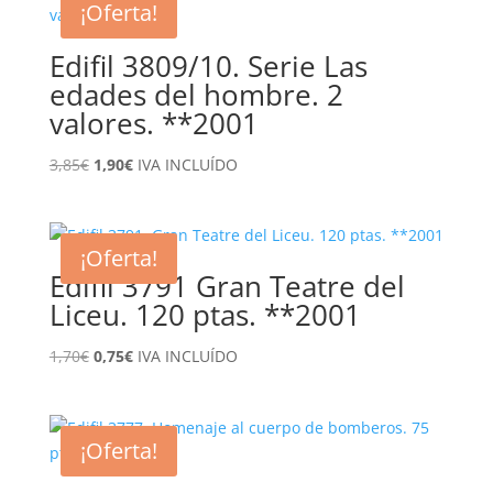
¡Oferta!
Edifil 3809/10. Serie Las
edades del hombre. 2
valores. **2001
El
El
3,85
€
1,90
€
IVA INCLUÍDO
precio
precio
original
actual
era:
es:
¡Oferta!
3,85€.
1,90€.
Edifil 3791 Gran Teatre del
Liceu. 120 ptas. **2001
El
El
1,70
€
0,75
€
IVA INCLUÍDO
precio
precio
original
actual
era:
es:
¡Oferta!
1,70€.
0,75€.