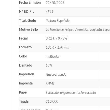
Fecha Emisión
22/10/2009
Nº EDIFIL
4519
Título Serie
Pintura Española
Motivo Sello
La Familia de Felipe IV (emisión conjunta Espa
Facial
0,62 € y 0,78 €
Formato
105,6 x 150 mm
Color
multicolor
Dentado
13¾
Impresión
Huecograbado
Imprenta
FNMT
Papel
Estucado, engomado, fosforescente
Tirada
310.000