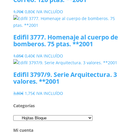
El
El
1,70
€
0,80
€
IVA INCLUÍDO
precio
precio
original
actual
era:
es:
Edifil 3777. Homenaje al cuerpo de
1,70€.
0,80€.
bomberos. 75 ptas. **2001
El
El
1,05
€
0,40
€
IVA INCLUÍDO
precio
precio
original
actual
Edifil 3797/9. Serie Arquitectura. 3
era:
es:
valores. **2001
1,05€.
0,40€.
El
El
3,80
€
1,75
€
IVA INCLUÍDO
precio
precio
Categorías
original
actual
era:
es:
3,80€.
1,75€.
Mi cuenta