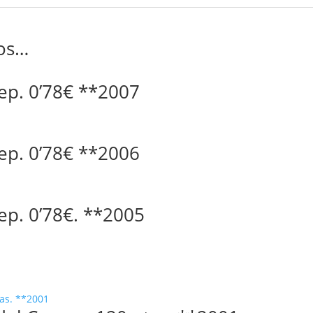
os…
aep. 0’78€ **2007
aep. 0’78€ **2006
ep. 0’78€. **2005