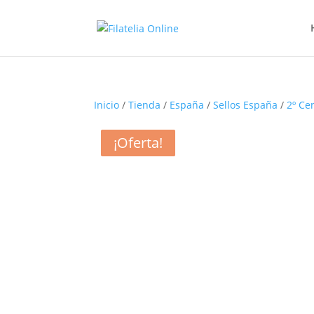
Inicio
/
Tienda
/
España
/
Sellos España
/
2º Ce
¡Oferta!
¡Oferta!
¡Oferta!