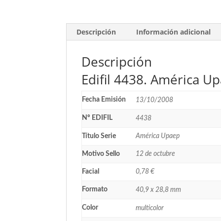
Descripción
Información adicional
Descripción
Edifil 4438. América U
Fecha Emisión
13/10/2008
Nº EDIFIL
4438
Título Serie
América Upaep
Motivo Sello
12 de octubre
Facial
0,78 €
Formato
40,9 x 28,8 mm
Color
multicolor