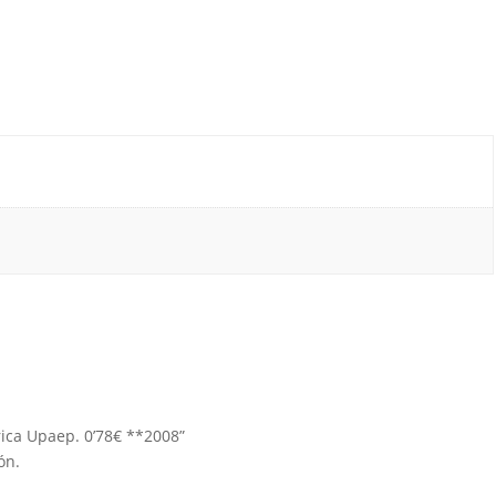
rica Upaep. 0’78€ **2008”
ón.