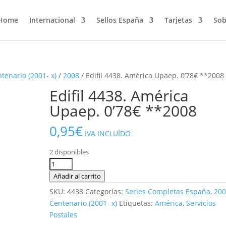
Home
Internacional
Sellos España
Tarjetas
Sob
ntenario (2001- x)
/
2008
/ Edifil 4438. América Upaep. 0’78€ **2008
Edifil 4438. América
Upaep. 0’78€ **2008
0,95
€
IVA INCLUÍDO
2 disponibles
Edifil
4438.
Añadir al carrito
América
SKU:
4438
Categorías:
Series Completas España
,
20
Upaep.
Centenario (2001- x)
Etiquetas:
América
,
Servicios
0'78€
Postales
**2008