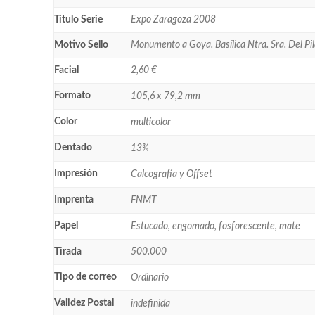
Título Serie
Expo Zaragoza 2008
Motivo Sello
Monumento a Goya. Basílica Ntra. Sra. Del Pil
Facial
2,60 €
Formato
105,6 x 79,2 mm
Color
multicolor
Dentado
13¾
Impresión
Calcografía y Offset
Imprenta
FNMT
Papel
Estucado, engomado, fosforescente, mate
Tirada
500.000
Tipo de correo
Ordinario
Validez Postal
indefinida