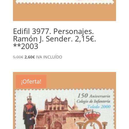
Edifil 3977. Personajes.
Ramón J. Sender. 2,15€.
**2003
El
El
5,00
€
2,60
€
IVA INCLUÍDO
precio
precio
original
actual
era:
es:
¡Oferta!
5,00€.
2,60€.