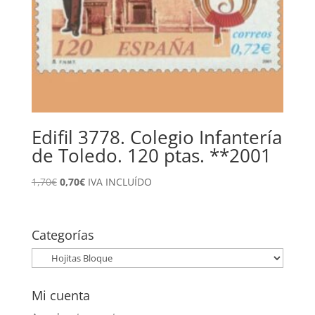
Edifil 3778. Colegio Infantería
de Toledo. 120 ptas. **2001
El
El
1,70
€
0,70
€
IVA INCLUÍDO
precio
precio
original
actual
era:
es:
Categorías
1,70€.
0,70€.
Mi cuenta