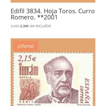
Edifil 3834. Hoja Toros. Curro
Romero. **2001
El
El
3,65
€
2,30
€
IVA INCLUÍDO
precio
precio
original
actual
era:
es:
¡Oferta!
3,65€.
2,30€.