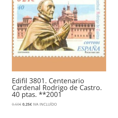
Edifil 3801. Centenario
Cardenal Rodrigo de Castro.
40 ptas. **2001
El
El
0,60
€
0,25
€
IVA INCLUÍDO
precio
precio
original
actual