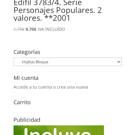
Edifil 3783/4. Serie
Personajes Populares. 2
valores. **2001
El
El
1,75
€
0,70
€
IVA INCLUÍDO
precio
precio
original
actual
era:
es:
Categorías
1,75€.
0,70€.
Mi cuenta
Accede a tu cuenta o crea una nueva
Carrito
Publicidad