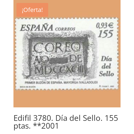
era:
es:
¡Oferta!
0,60€.
0,25€.
Edifil 3780. Día del Sello. 155
ptas. **2001