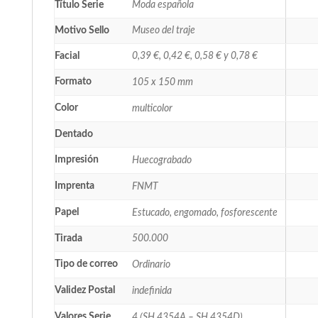
Título Serie
Moda española
Motivo Sello
Museo del traje
Facial
0,39 €, 0,42 €, 0,58 € y 0,78 €
Formato
105 x 150 mm
Color
multicolor
Dentado
Impresión
Huecograbado
Imprenta
FNMT
Papel
Estucado, engomado, fosforescente
Tirada
500.000
Tipo de correo
Ordinario
Validez Postal
indefinida
Valores Serie
4 (SH 4354A – SH 4354D)