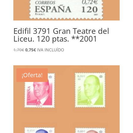
Edifil 3791 Gran Teatre del
Liceu. 120 ptas. **2001
El
El
1,70
€
0,75
€
IVA INCLUÍDO
precio
precio
original
actual
era:
es:
¡Oferta!
1,70€.
0,75€.