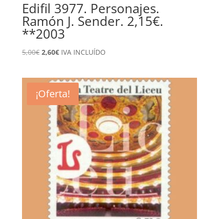
Edifil 3977. Personajes.
Ramón J. Sender. 2,15€.
**2003
El
El
5,00
€
2,60
€
IVA INCLUÍDO
precio
precio
original
actual
era:
es:
¡Oferta!
5,00€.
2,60€.