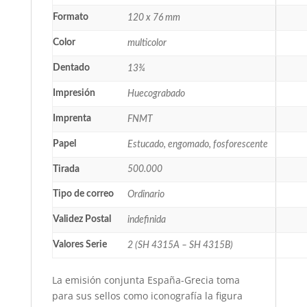
Formato
120 x 76 mm
Color
multicolor
Dentado
13¾
Impresión
Huecograbado
Imprenta
FNMT
Papel
Estucado, engomado, fosforescente
Tirada
500.000
Tipo de correo
Ordinario
Validez Postal
indefinida
Valores Serie
2 (SH 4315A – SH 4315B)
La emisión conjunta España-Grecia toma
para sus sellos como iconografía la figura