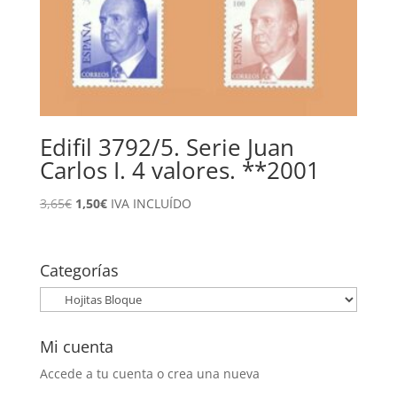
Edifil 3792/5. Serie Juan
Carlos I. 4 valores. **2001
El
El
3,65
€
1,50
€
IVA INCLUÍDO
precio
precio
original
actual
era:
es:
Categorías
3,65€.
1,50€.
Mi cuenta
Accede a tu cuenta o crea una nueva