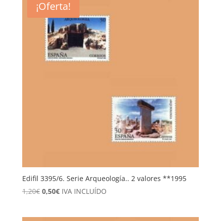
¡Oferta!
Edifil 3395/6. Serie Arqueología.. 2 valores **1995
El
El
1,20
€
0,50
€
IVA INCLUÍDO
precio
precio
original
actual