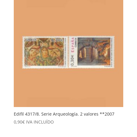
era:
es:
1,20€.
0,50€.
Edifil 4317/8. Serie Arqueología. 2 valores **2007
0,90
€
IVA INCLUÍDO