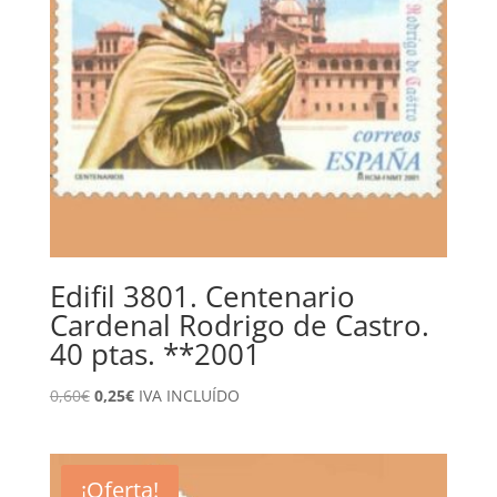
Edifil 3801. Centenario
Cardenal Rodrigo de Castro.
40 ptas. **2001
El
El
0,60
€
0,25
€
IVA INCLUÍDO
precio
precio
original
actual
era:
es:
¡Oferta!
0,60€.
0,25€.