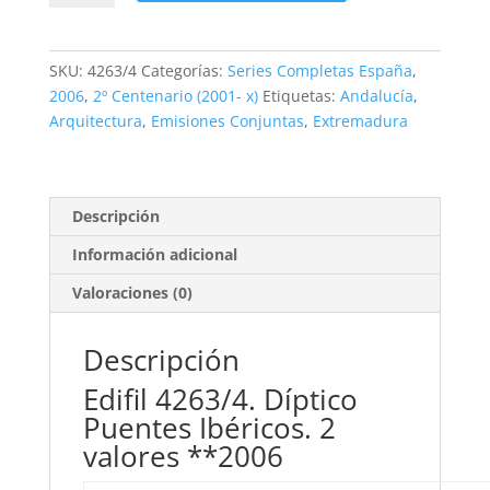
Díptico
Puentes
Ibéricos.
SKU:
4263/4
Categorías:
Series Completas España
,
2
2006
,
2º Centenario (2001- x)
Etiquetas:
Andalucía
,
valores
Arquitectura
,
Emisiones Conjuntas
,
Extremadura
**2006
cantidad
Descripción
Información adicional
Valoraciones (0)
Descripción
Edifil 4263/4. Díptico
Puentes Ibéricos. 2
valores **2006