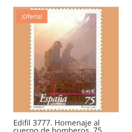
original
actual
era:
es:
¡Oferta!
1,65€.
0,75€.
Edifil 3777. Homenaje al
cuerpo de bomberos. 75