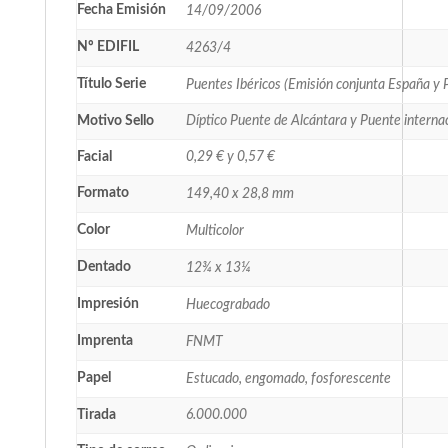
Fecha Emisión
14/09/2006
Nº EDIFIL
4263/4
Título Serie
Puentes Ibéricos (Emisión conjunta España y 
Motivo Sello
Díptico Puente de Alcántara y Puente intern
Facial
0,29 € y 0,57 €
Formato
149,40 x 28,8 mm
Color
Multicolor
Dentado
12¾ x 13¼
Impresión
Huecograbado
Imprenta
FNMT
Papel
Estucado, engomado, fosforescente
Tirada
6.000.000