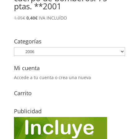
ptas. **2001
El
El
1,05
€
0,40
€
IVA INCLUÍDO
precio
precio
original
actual
era:
es:
Categorías
1,05€.
0,40€.
Mi cuenta
Accede a tu cuenta o crea una nueva
Carrito
Publicidad