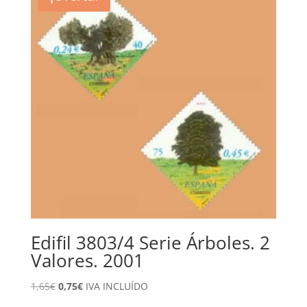
Edifil 3803/4 Serie Árboles. 2
Valores. 2001
El
El
1,65
€
0,75
€
IVA INCLUÍDO
precio
precio