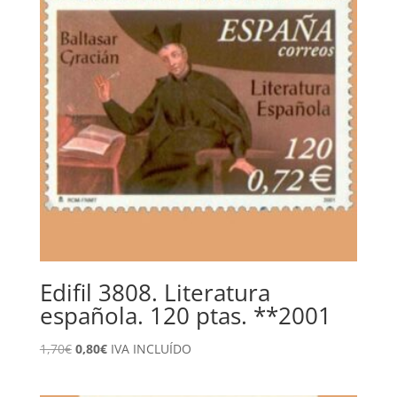
Edifil 3808. Literatura
española. 120 ptas. **2001
El
El
1,70
€
0,80
€
IVA INCLUÍDO
precio
precio
original
actual