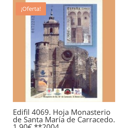
era:
es:
¡Oferta!
1,70€.
0,80€.
Edifil 4069. Hoja Monasterio
de Santa María de Carracedo.
1,90€ **2004