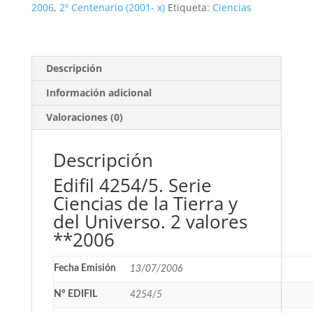
la
2006
,
2º Centenario (2001- x)
Etiqueta:
Ciencias
Tierra.
2
valores
**2006
Descripción
cantidad
Información adicional
Valoraciones (0)
Descripción
Edifil 4254/5. Serie
Ciencias de la Tierra y
del Universo. 2 valores
**2006
Fecha Emisión
13/07/2006
Nº EDIFIL
4254/5