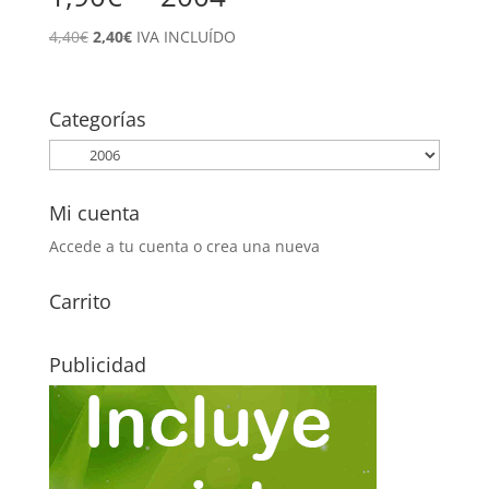
El
El
4,40
€
2,40
€
IVA INCLUÍDO
precio
precio
original
actual
era:
es:
Categorías
4,40€.
2,40€.
Mi cuenta
Accede a tu cuenta o crea una nueva
Carrito
Publicidad