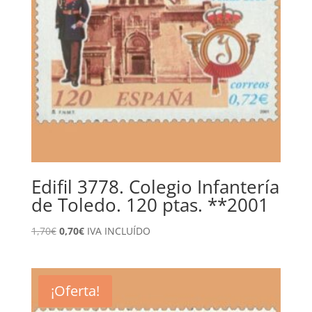
Edifil 3778. Colegio Infantería
de Toledo. 120 ptas. **2001
El
El
1,70
€
0,70
€
IVA INCLUÍDO
precio
precio
original
actual
era:
es:
¡Oferta!
1,70€.
0,70€.