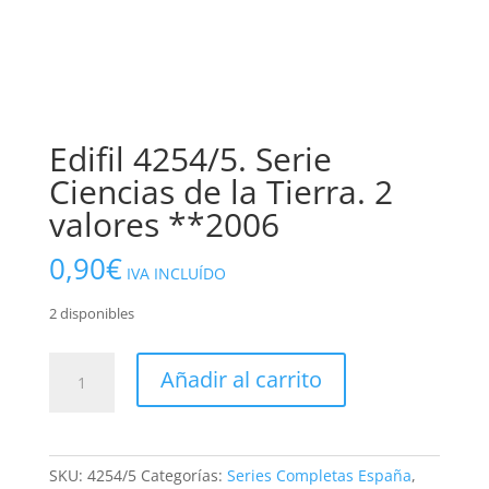
Edifil 4254/5. Serie
Ciencias de la Tierra. 2
valores **2006
0,90
€
IVA INCLUÍDO
2 disponibles
Edifil
Añadir al carrito
4254/5.
Serie
Ciencias
de
SKU:
4254/5
Categorías:
Series Completas España
,