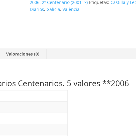
2006
,
2º Centenario (2001- x)
Etiquetas:
Castilla y Le
Centenarios.
Diarios
,
Galicia
,
València
5
valores
**2006
cantidad
Valoraciones (0)
iarios Centenarios. 5 valores **2006