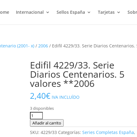
ome
Internacional
Sellos España
Tarjetas
Sobr
ntenario (2001- x)
/
2006
/ Edifil 4229/33. Serie Diarios Centenarios. 
Edifil 4229/33. Serie
Diarios Centenarios. 5
valores **2006
2,40
€
IVA INCLUÍDO
3 disponibles
Edifil
4229/33.
Añadir al carrito
Serie
SKU:
4229/33
Categorías:
Series Completas España
,
Diarios