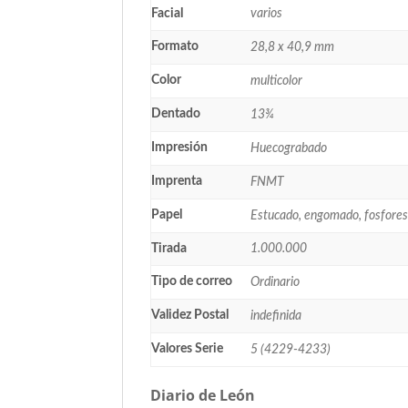
Facial
varios
Formato
28,8 x 40,9 mm
Color
multicolor
Dentado
13¾
Impresión
Huecograbado
Imprenta
FNMT
Papel
Estucado, engomado, fosfore
Tirada
1.000.000
Tipo de correo
Ordinario
Validez Postal
indefinida
Valores Serie
5 (4229-4233)
Diario de León