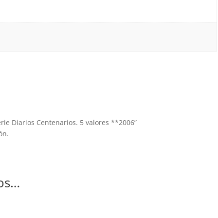
erie Diarios Centenarios. 5 valores **2006”
ón.
os…