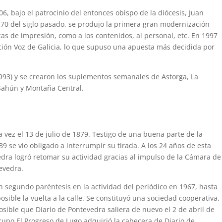
06, bajo el patrocinio del entonces obispo de la diócesis, Juan
 70 del siglo pasado, se produjo la primera gran modernización
icas de impresión, como a los contenidos, al personal, etc. En 1997
ación Voz de Galicia, lo que supuso una apuesta más decidida por
1993) y se crearon los suplementos semanales de Astorga, La
 Sahún y Montaña Central.
 vez el 13 de julio de 1879. Testigo de una buena parte de la
39 se vio obligado a interrumpir su tirada. A los 24 años de esta
dra logró retomar su actividad gracias al impulso de la Cámara de
evedra.
n segundo paréntesis en la actividad del periódico en 1967, hasta
osible la vuelta a la calle. Se constituyó una sociedad cooperativa,
osible que Diario de Pontevedra saliera de nuevo el 2 de abril de
rupo El Progreso de Lugo adquirió la cabecera de Diario de