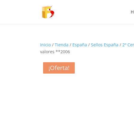
H
Inicio
/
Tienda
/
España
/
Sellos España
/
2º Ce
valores **2006
¡Oferta!
¡Oferta!
¡Oferta!
¡Oferta!