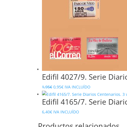
Edifil 4027/9. Serie Diar
El
El
1,95
€
0,95
€
IVA INCLUÍDO
precio
precio
Edifil 4165/7. Serie Diar
original
actual
era:
es:
6,40
€
IVA INCLUÍDO
1,95€.
0,95€.
Productos relacionados