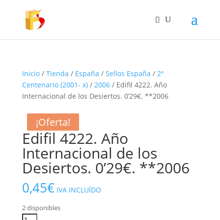
Inicio
/
Tienda
/
España
/
Sellos España
/
2º
Centenario (2001- x)
/
2006
/ Edifil 4222. Año
Internacional de los Desiertos. 0’29€. **2006
¡Oferta!
¡Oferta!
¡Oferta!
Edifil 4222. Año
Internacional de los
Desiertos. 0’29€. **2006
0,45
€
IVA INCLUÍDO
2 disponibles
Edifil