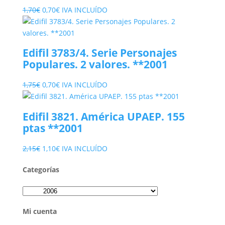
El
El
1,70
€
0,70
€
IVA INCLUÍDO
precio
precio
original
actual
era:
es:
Edifil 3783/4. Serie Personajes
1,70€.
0,70€.
Populares. 2 valores. **2001
El
El
1,75
€
0,70
€
IVA INCLUÍDO
precio
precio
original
actual
Edifil 3821. América UPAEP. 155
era:
es:
ptas **2001
1,75€.
0,70€.
El
El
2,15
€
1,10
€
IVA INCLUÍDO
precio
precio
Categorías
original
actual
era:
es:
2,15€.
1,10€.
Mi cuenta