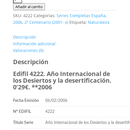
4222.
Añadir al carrito
Año
SKU:
4222
Categorías:
Series Completas España
,
Internacional
2006
,
2º Centenario (2001- x)
Etiqueta:
Naturaleza
de
los
Descripción
Desiertos.
Información adicional
0'29€.
Valoraciones (0)
**2006
cantidad
Descripción
Edifil 4222. Año Internacional de
los Desiertos y la desertificación.
0’29€. **2006
Fecha Emisión
06/02/2006
Nº EDIFIL
4222
Título Serie
Año Internacional de los Desiertos y la desertif