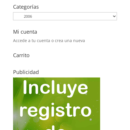
era:
es:
Categorías
3,65€.
1,50€.
Mi cuenta
Accede a tu cuenta o crea una nueva
Carrito
Publicidad