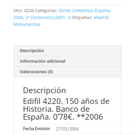
de
España.
SKU:
4220
Categorías:
Series Completas España
,
0'78€.
2006
,
2º Centenario (2001- x)
Etiquetas:
Madrid
,
**2006
Monumentos
cantidad
Descripción
Información adicional
Valoraciones (0)
Descripción
Edifil 4220. 150 años de
Historia. Banco de
España. 0’78€. **2006
Fecha Emisión
27/01/2006