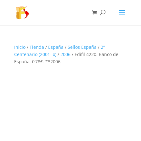
Inicio
/
Tienda
/
España
/
Sellos España
/
2º
Centenario (2001- x)
/
2006
/ Edifil 4220. Banco de
España. 0’78€. **2006