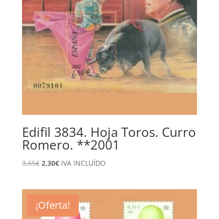
Edifil 3834. Hoja Toros. Curro
Romero. **2001
El
El
3,65
€
2,30
€
IVA INCLUÍDO
precio
precio
original
actual
era:
es:
¡Oferta!
3,65€.
2,30€.