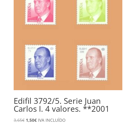
Edifil 3792/5. Serie Juan
Carlos I. 4 valores. **2001
El
El
3,65
€
1,50
€
IVA INCLUÍDO
precio
precio
original
actual