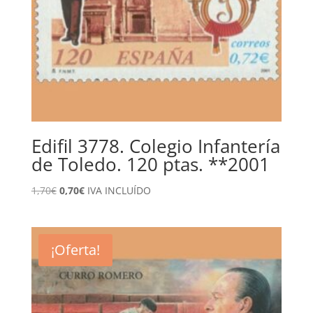
Edifil 3778. Colegio Infantería
de Toledo. 120 ptas. **2001
El
El
1,70
€
0,70
€
IVA INCLUÍDO
precio
precio
original
actual
era:
es:
¡Oferta!
1,70€.
0,70€.