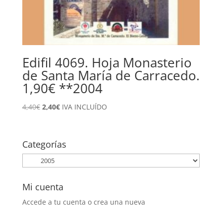
Edifil 4069. Hoja Monasterio
de Santa María de Carracedo.
1,90€ **2004
El
El
4,40
€
2,40
€
IVA INCLUÍDO
precio
precio
original
actual
era:
es:
Categorías
4,40€.
2,40€.
Mi cuenta
Accede a tu cuenta o crea una nueva