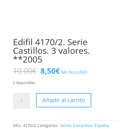
Edifil 4170/2. Serie
Castillos. 3 valores.
**2005
El
El
10,00
€
8,50
€
IVA INCLUÍDO
precio
precio
original
actual
2 disponibles
era:
es:
10,00€.
8,50€.
Edifil
Añadir al carrito
4170/2.
Serie
Castillos.
3
SKU:
4170/2
Categorías:
Series Completas España
,