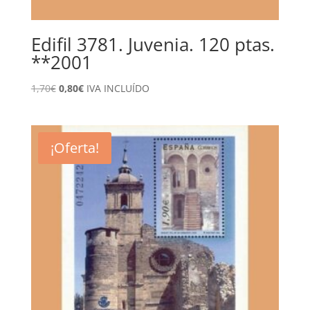
Edifil 3781. Juvenia. 120 ptas.
**2001
El
El
1,70
€
0,80
€
IVA INCLUÍDO
precio
precio
original
actual
era:
es:
¡Oferta!
1,70€.
0,80€.