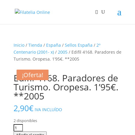
Inicio
/
Tienda
/
España
/
Sellos España
/
2º
Centenario (2001- x)
/
2005
/ Edifil 4168. Paradores de
Turismo. Oropesa. 1’95€. **2005
¡Oferta!
¡Oferta!
¡Oferta!
Edifil 4168. Paradores de
Turismo. Oropesa. 1’95€.
**2005
2,90
€
IVA INCLUÍDO
2 disponibles
Edifil
4168.