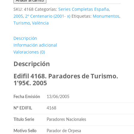
Añadir al carrito
Paradores
SKU:
4168
Categorías:
Series Completas España
,
de
2005
,
2º Centenario (2001- x)
Etiquetas:
Monumentos
,
Turismo.
Turismo
,
València
Oropesa.
1'95€.
Descripción
**2005
Información adicional
cantidad
Valoraciones (0)
Descripción
Edifil 4168. Paradores de Turismo.
1’95€. 2005
Fecha Emisión
13/06/2005
Nº EDIFIL
4168
Título Serie
Paradores Nacionales
Motivo Sello
Parador de Orpesa