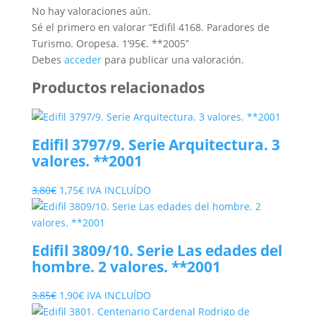
No hay valoraciones aún.
Sé el primero en valorar “Edifil 4168. Paradores de
Turismo. Oropesa. 1’95€. **2005”
Debes
acceder
para publicar una valoración.
Productos relacionados
Edifil 3797/9. Serie Arquitectura. 3
valores. **2001
El
El
3,80
€
1,75
€
IVA INCLUÍDO
precio
precio
original
actual
era:
es:
Edifil 3809/10. Serie Las edades del
3,80€.
1,75€.
hombre. 2 valores. **2001
El
El
3,85
€
1,90
€
IVA INCLUÍDO
precio
precio