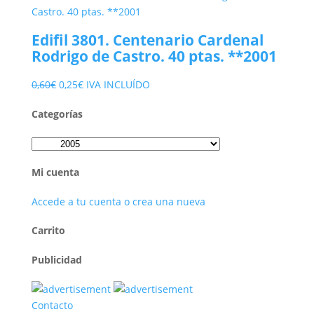
original
actual
era:
es:
Edifil 3801. Centenario Cardenal
3,85€.
1,90€.
Rodrigo de Castro. 40 ptas. **2001
El
El
0,60
€
0,25
€
IVA INCLUÍDO
precio
precio
Categorías
original
actual
era:
es:
0,60€.
0,25€.
Mi cuenta
Accede a tu cuenta o crea una nueva
Carrito
Publicidad
Contacto