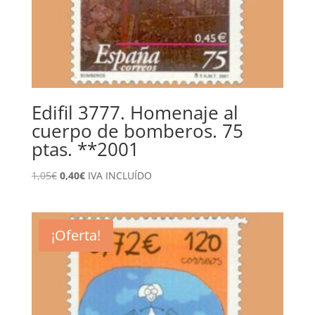
Edifil 3777. Homenaje al
cuerpo de bomberos. 75
ptas. **2001
El
El
1,05
€
0,40
€
IVA INCLUÍDO
precio
precio
original
actual
era:
es:
¡Oferta!
1,05€.
0,40€.