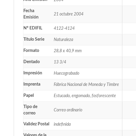
2004
Fecha
21 octubre 2004
Emisión
Nº EDIFIL
4122-4124
Título Serie
Naturaleza
Formato
28,8 x 40,9 mm
Dentado
13 3/4
Impresión
Huecograbado
Imprenta
Fábrica Nacional de Moneda y Timbre
Papel
Estucado, engomado, fosforescente
Tipo de
Correo ordinario
correo
Validez Postal
indefinida
Valores de la