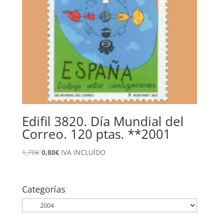
Edifil 3820. Día Mundial del
Correo. 120 ptas. **2001
El
El
1,70
€
0,80
€
IVA INCLUÍDO
precio
precio
original
actual
era:
es:
Categorías
1,70€.
0,80€.