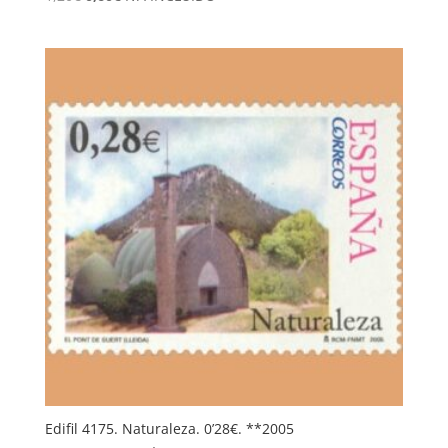
precio
precio
original
actual
era:
es:
1,20€.
0,60€.
Edifil 4175. Naturaleza. 0’28€. **2005