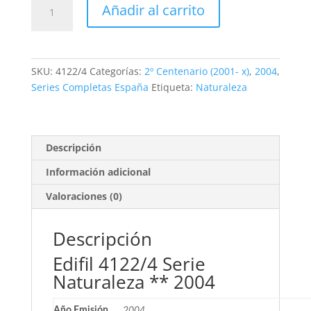
3,65€.
1,65€.
Edifil
Añadir al carrito
4122/4.
Serie
Naturaleza.
3
SKU:
4122/4
Categorías:
2º Centenario (2001- x)
,
2004
,
valores
Series Completas España
Etiqueta:
Naturaleza
**2004
cantidad
Descripción
Información adicional
Valoraciones (0)
Descripción
Edifil 4122/4 Serie
Naturaleza ** 2004
Año Emisión