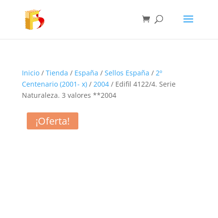
Inicio
/
Tienda
/
España
/
Sellos España
/
2º
Centenario (2001- x)
/
2004
/ Edifil 4122/4. Serie
Naturaleza. 3 valores **2004
¡Oferta!