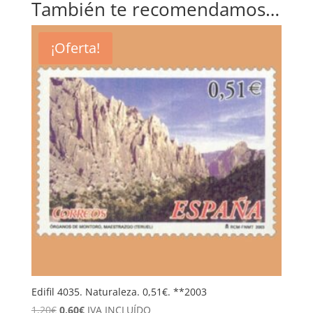
También te recomendamos…
¡Oferta!
Edifil 4035. Naturaleza. 0,51€. **2003
El
El
1,20
€
0,60
€
IVA INCLUÍDO