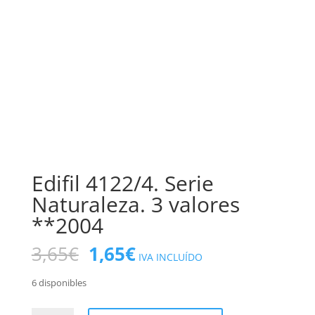
Edifil 4122/4. Serie
Naturaleza. 3 valores
**2004
El
El
3,65
€
1,65
€
IVA INCLUÍDO
precio
precio
original
actual
6 disponibles
era:
es: