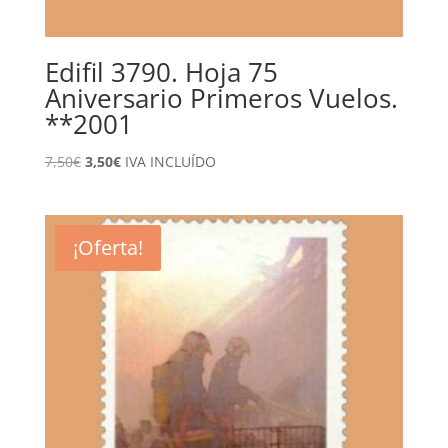
Edifil 3790. Hoja 75
Aniversario Primeros Vuelos.
**2001
El
El
7,50
€
3,50
€
IVA INCLUÍDO
precio
precio
original
actual
era:
es:
¡Oferta!
7,50€.
3,50€.