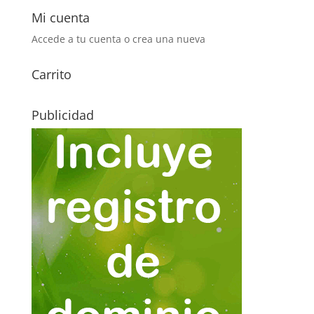
Mi cuenta
Accede a tu cuenta o crea una nueva
Carrito
Publicidad