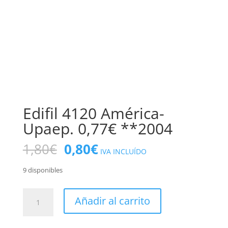
Edifil 4120 América-
Upaep. 0,77€ **2004
El
El
1,80
€
0,80
€
IVA INCLUÍDO
precio
precio
original
actual
9 disponibles
era:
es:
1,80€.
0,80€.
Edifil
Añadir al carrito
4120
América-