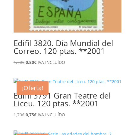
Edifil 3820. Día Mundial del
Correo. 120 ptas. **2001
El
El
1,70
€
0,80
€
IVA INCLUÍDO
precio
precio
original
actual
era:
es:
¡Oferta!
1,70€.
0,80€.
Edifil 3791 Gran Teatre del
Liceu. 120 ptas. **2001
El
El
1,70
€
0,75
€
IVA INCLUÍDO
precio
precio
original
actual