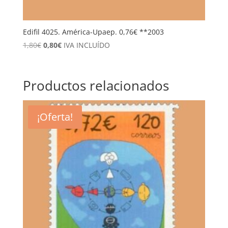
Edifil 4025. América-Upaep. 0,76€ **2003
El
El
1,80
€
0,80
€
IVA INCLUÍDO
precio
precio
original
actual
era:
es:
Productos relacionados
1,80€.
0,80€.
¡Oferta!