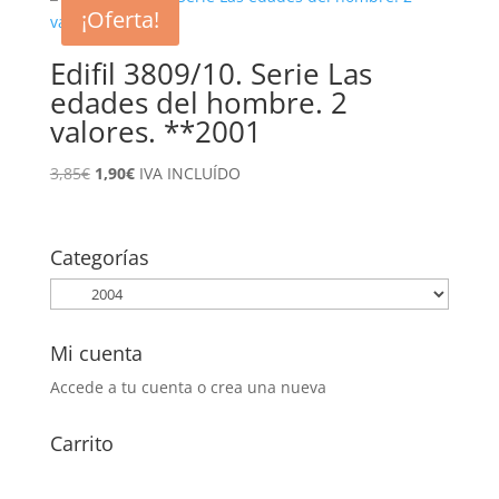
era:
es:
¡Oferta!
1,70€.
0,75€.
Edifil 3809/10. Serie Las
edades del hombre. 2
valores. **2001
El
El
3,85
€
1,90
€
IVA INCLUÍDO
precio
precio
original
actual
era:
es:
Categorías
3,85€.
1,90€.
Mi cuenta
Accede a tu cuenta o crea una nueva
Carrito