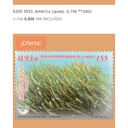
Edifil 3933. América Upaep. 0,75€ **2002
El
El
1,75
€
0,80
€
IVA INCLUÍDO
precio
precio
original
actual
era:
es:
¡Oferta!
1,75€.
0,80€.