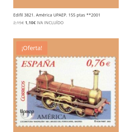
Edifil 3821. América UPAEP. 155 ptas **2001
El
El
2,15
€
1,10
€
IVA INCLUÍDO
precio
precio
original
actual
era:
es:
¡Oferta!
2,15€.
1,10€.