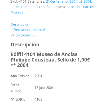
era:
es:
SKU:
4101
Categorías:
2º Centenario (2001- x)
,
2004
,
4,40€.
2,00€.
Series Completas España
Etiquetas:
Asturias
,
Barcos
,
Museos
Descripción
Información adicional
Valoraciones (0)
Descripción
Edifil 4101 Museo de Anclas
Philippe Cousteau. Sello de 1,90€
** 2004
Año Emisión
2004
Fecha
16 julio 2004
Emisión
Nº EDIFIL
4101