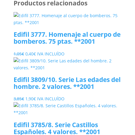
Productos relacionados
Edifil 3777. Homenaje al cuerpo de
bomberos. 75 ptas. **2001
El
El
1,05
€
0,40
€
IVA INCLUÍDO
precio
precio
original
actual
era:
es:
Edifil 3809/10. Serie Las edades del
1,05€.
0,40€.
hombre. 2 valores. **2001
El
El
3,85
€
1,90
€
IVA INCLUÍDO
precio
precio
original
actual
era:
es:
Edifil 3785/8. Serie Castillos
3,85€.
1,90€.
Españoles. 4 valores. **2001