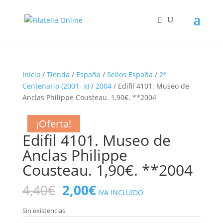
Inicio
/
Tienda
/
España
/
Sellos España
/
2º
Centenario (2001- x)
/
2004
/ Edifil 4101. Museo de
Anclas Philippe Cousteau. 1,90€. **2004
¡Oferta!
¡Oferta!
¡Oferta!
¡Oferta!
Edifil 4101. Museo de
Anclas Philippe
Cousteau. 1,90€. **2004
El
El
4,40
€
2,00
€
IVA INCLUÍDO
precio
precio
original
actual
Sin existencias