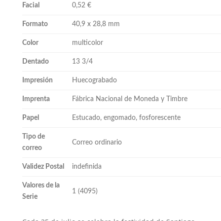
Facial
0,52 €
Formato
40,9 x 28,8 mm
Color
multicolor
Dentado
13 3/4
Impresión
Huecograbado
Imprenta
Fábrica Nacional de Moneda y Timbre
Papel
Estucado, engomado, fosforescente
Tipo de
Correo ordinario
correo
Validez Postal
indefinida
Valores de la
1 (4095)
Serie