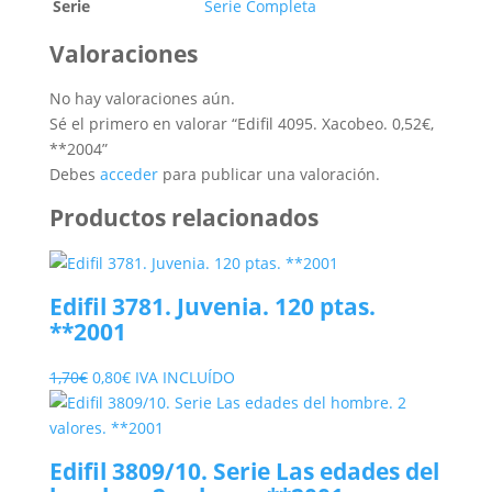
Serie
Serie Completa
Valoraciones
No hay valoraciones aún.
Sé el primero en valorar “Edifil 4095. Xacobeo. 0,52€,
**2004”
Debes
acceder
para publicar una valoración.
Productos relacionados
Edifil 3781. Juvenia. 120 ptas.
**2001
El
El
1,70
€
0,80
€
IVA INCLUÍDO
precio
precio
original
actual
era:
es:
Edifil 3809/10. Serie Las edades del
1,70€.
0,80€.