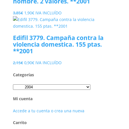
hombre. 2 valores. **2001
El
El
3,85
€
1,90
€
IVA INCLUÍDO
precio
precio
original
actual
era:
es:
Edifil 3779. Campaña contra la
3,85€.
1,90€.
violencia domestica. 155 ptas.
**2001
El
El
2,15
€
0,90
€
IVA INCLUÍDO
precio
precio
Categorías
original
actual
era:
es:
2,15€.
0,90€.
Mi cuenta
Accede a tu cuenta o crea una nueva
Carrito