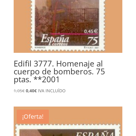
Edifil 3777. Homenaje al
cuerpo de bomberos. 75
ptas. **2001
El
El
1,05
€
0,40
€
IVA INCLUÍDO
precio
precio
original
actual
era:
es:
¡Oferta!
1,05€.
0,40€.