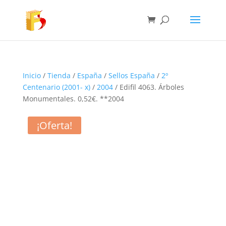
Inicio
/
Tienda
/
España
/
Sellos España
/
2º
Centenario (2001- x)
/
2004
/ Edifil 4063. Árboles
Monumentales. 0,52€. **2004
¡Oferta!