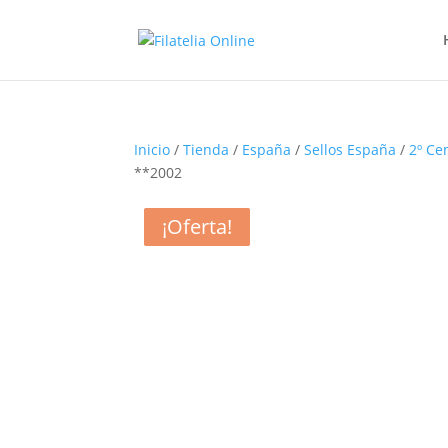
Inicio
/
Tienda
/
España
/
Sellos España
/
2º Ce
**2002
¡Oferta!
¡Oferta!
¡Oferta!