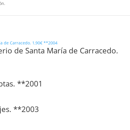
ón.
erio de Santa María de Carracedo.
 ptas. **2001
ajes. **2003