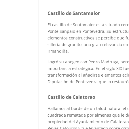
Castillo de Santamaior
El castillo de Soutomaior está situado cerc
Ponte Sanpaio en Pontevedra. Su estructur
elementos constructivos se percibe que fue
sillería de granito, una gran relevancia en
Irmandiña.
Logró su apogeo con Pedro Madruga, pero, 
importancia estratégica. En el siglo XIX fu
transformación al añadirse elementos ecléc
Diputación de Pontevedra que lo restauró
Castillo de Calatorao
Hallamos al borde de un talud natural el ca
cuadrada rematada por almenas que le dan 
propiedad del Ayuntamiento de Calatorao, 
Reyes Católicos y fue levantado sobre otro