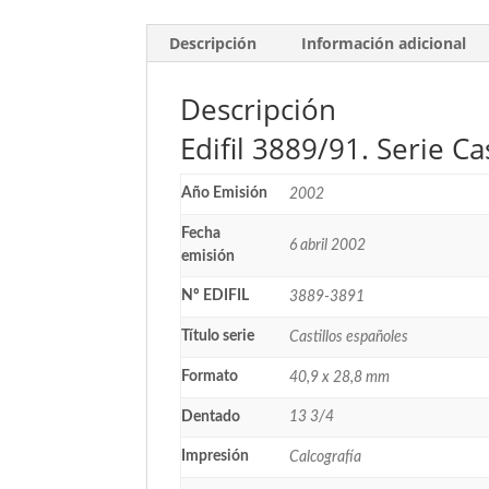
Descripción
Información adicional
Descripción
Edifil 3889/91. Serie Ca
Año Emisión
2002
Fecha
6 abril 2002
emisión
Nº EDIFIL
3889-3891
Título serie
Castillos españoles
Formato
40,9 x 28,8 mm
Dentado
13 3/4
Impresión
Calcografía