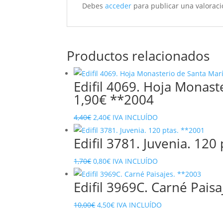
Debes
acceder
para publicar una valoraci
Productos relacionados
Edifil 4069. Hoja Monast
1,90€ **2004
El
El
4,40
€
2,40
€
IVA INCLUÍDO
precio
precio
Edifil 3781. Juvenia. 120
original
actual
era:
es:
El
El
1,70
€
0,80
€
IVA INCLUÍDO
4,40€.
2,40€.
precio
precio
Edifil 3969C. Carné Pais
original
actual
era:
es:
El
El
10,00
€
4,50
€
IVA INCLUÍDO
1,70€.
0,80€.
precio
precio