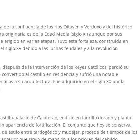
a de la confluencia de los ríos Oitavén y Verduxo y del histórico
a originaria es de la Edad Media (siglo XI) aunque por sus
 erigido en varias etapas. Tuvo esta fortaleza, construida en
 el siglo XV debido a las luchas feudales y a la revolución
después de la intervención de los Reyes Católicos, perdió su
e convertido el castillo en residencia y sufrió una notable
ticos a su arquitectura. Fue adquirido en el siglo XX por la
.
stillo-palacio de Calatorao, edificio en ladrillo dorado y planta
apariencia de fortificación. El conjunto que hoy se conserva,
de estilo entre tardogótico y mudéjar, procede de tiempos de los
 anterior que sirvió de mansión a los priores del cabildo