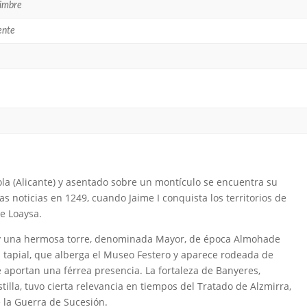
Timbre
ente
la (Alicante) y asentado sobre un montículo se encuentra su
as noticias en 1249, cuando Jaime I conquista los territorios de
de Loaysa.
hay una hermosa torre, denominada Mayor, de época Almohade
 del tapial, que alberga el Museo Festero y aparece rodeada de
e aportan una férrea presencia. La fortaleza de Banyeres,
tilla, tuvo cierta relevancia en tiempos del Tratado de Alzmirra,
 la Guerra de Sucesión.