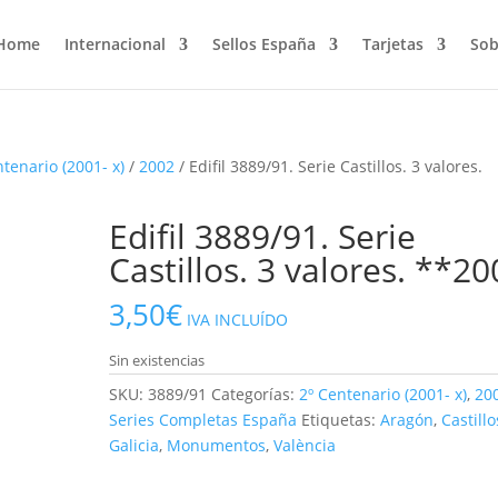
Home
Internacional
Sellos España
Tarjetas
Sob
ntenario (2001- x)
/
2002
/ Edifil 3889/91. Serie Castillos. 3 valores.
Edifil 3889/91. Serie
Castillos. 3 valores. **2
3,50
€
IVA INCLUÍDO
Sin existencias
SKU:
3889/91
Categorías:
2º Centenario (2001- x)
,
20
Series Completas España
Etiquetas:
Aragón
,
Castillo
Galicia
,
Monumentos
,
València