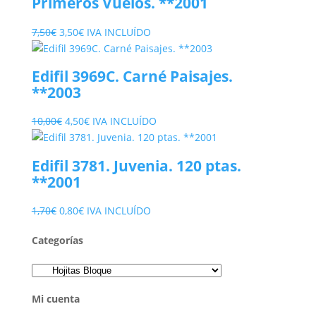
Primeros Vuelos. **2001
El
El
7,50
€
3,50
€
IVA INCLUÍDO
precio
precio
original
actual
Edifil 3969C. Carné Paisajes.
era:
es:
**2003
7,50€.
3,50€.
El
El
10,00
€
4,50
€
IVA INCLUÍDO
precio
precio
original
actual
Edifil 3781. Juvenia. 120 ptas.
era:
es:
**2001
10,00€.
4,50€.
El
El
1,70
€
0,80
€
IVA INCLUÍDO
precio
precio
Categorías
original
actual
era:
es:
1,70€.
0,80€.
Mi cuenta