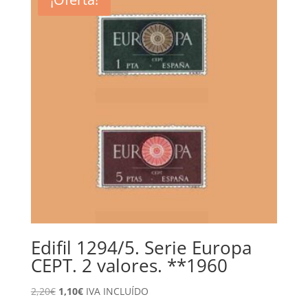
0,20€.
0,10€.
Edifil 1294/5. Serie Europa
CEPT. 2 valores. **1960
El
El
2,20
€
1,10
€
IVA INCLUÍDO
precio
precio