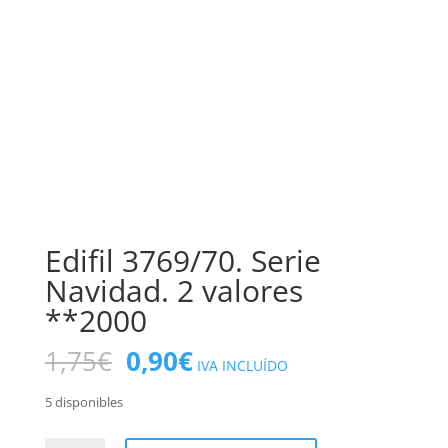
Edifil 3769/70. Serie
Navidad. 2 valores
**2000
El
El
1,75
€
0,90
€
IVA INCLUÍDO
precio
precio
original
actual
5 disponibles
era:
es: