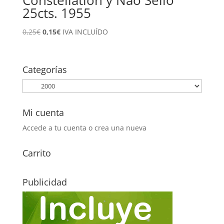
25cts. 1955
El
El
0,25
€
0,15
€
IVA INCLUÍDO
precio
precio
original
actual
era:
es:
Categorías
0,25€.
0,15€.
Mi cuenta
Accede a tu cuenta o crea una nueva
Carrito
Publicidad