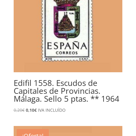
Edifil 1558. Escudos de
Capitales de Provincias.
Málaga. Sello 5 ptas. ** 1964
El
El
0,20
€
0,10
€
IVA INCLUÍDO
precio
precio
original
actual
era:
es:
¡Oferta!