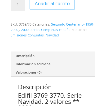
1,75€.
0,90€.
Edifil
Añadir al carrito
3769/70.
Serie
Navidad.
2
SKU:
3769/70
Categorías:
Segundo Centenario (1950-
valores
2000)
,
2000
,
Series Completas España
Etiquetas:
**2000
Emisiones Conjuntas
,
Navidad
cantidad
Descripción
Información adicional
Valoraciones (0)
Descripción
Edifil 3769-3770. Serie
Navidad. 2 valores **