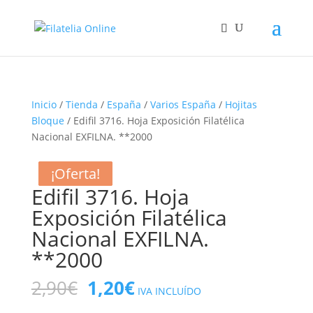
Inicio
/
Tienda
/
España
/
Varios España
/
Hojitas
Bloque
/ Edifil 3716. Hoja Exposición Filatélica
Nacional EXFILNA. **2000
¡Oferta!
¡Oferta!
¡Oferta!
¡Oferta!
Edifil 3716. Hoja
Exposición Filatélica
Nacional EXFILNA.
**2000
El
El
2,90
€
1,20
€
IVA INCLUÍDO
precio
precio