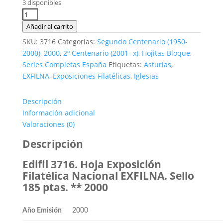
original
actual
3 disponibles
era:
es:
Edifil
2,90€.
1,20€.
3716.
Añadir al carrito
Hoja
SKU:
3716
Categorías:
Segundo Centenario (1950-
Exposición
2000)
,
2000
,
2º Centenario (2001- x)
,
Hojitas Bloque
,
Filatélica
Series Completas España
Etiquetas:
Asturias
,
Nacional
EXFILNA
,
Exposiciones Filatélicas
,
Iglesias
EXFILNA.
**2000
Descripción
cantidad
Información adicional
Valoraciones (0)
Descripción
Edifil 3716. Hoja Exposición
Filatélica Nacional EXFILNA. Sello
185 ptas. ** 2000
Año Emisión
2000