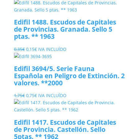
Edifil 1488. Escudos de Capitales
de Provincias. Granada. Sello 5
ptas. ** 1963
El
El
0,35
€
0,15
€
IVA INCLUÍDO
precio
precio
original
actual
Edifil 3694/5. Serie Fauna
era:
es:
Española en Peligro de Extinción. 2
0,35€.
0,15€.
valores. **2000
El
El
1,75
€
0,75
€
IVA INCLUÍDO
precio
precio
original
actual
era:
es:
Edifil 1417. Escudos de Capitales
1,75€.
0,75€.
de Provincia. Castellón. Sello
5ptas. ** 1962