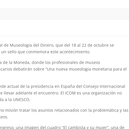
l de Museología del Dinero, que del 18 al 22 de octubre se
n un sello que conmemora este acontecimiento.
sa de la Moneda, donde los profesionales de museos
ncarios debatirán sobre “Una nueva museología monetaria para el
ede actual de la presidencia en España del Consejo Internacional
e llevar adelante el encuentro. El ICOM es una organización no
da a la UNESCO.
mo misión tratar los asuntos relacionados con la problemática y las
seos.
 Congreso, una imagen del cuadro “El cambista y su mujer”, una de