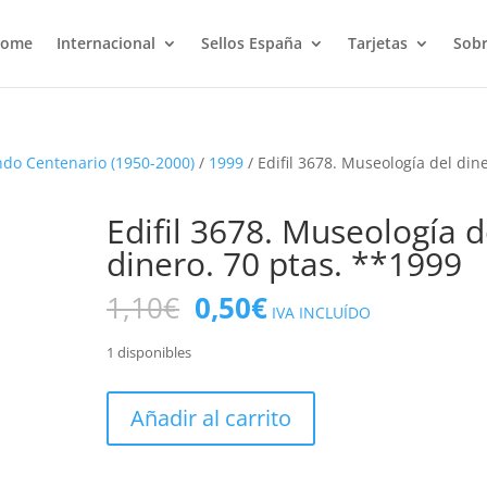
ome
Internacional
Sellos España
Tarjetas
Sobr
do Centenario (1950-2000)
/
1999
/ Edifil 3678. Museología del din
Edifil 3678. Museología d
dinero. 70 ptas. **1999
El
El
1,10
€
0,50
€
IVA INCLUÍDO
precio
precio
original
actual
1 disponibles
era:
es:
1,10€.
0,50€.
Edifil
Añadir al carrito
3678.
Museología
del