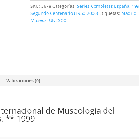
dinero.
SKU:
3678
Categorías:
Series Completas España
,
19
70
Segundo Centenario (1950-2000)
Etiquetas:
Madrid
,
ptas.
Museos
,
UNESCO
**1999
cantidad
Valoraciones (0)
Internacional de Museología del
s. ** 1999