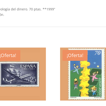
eología del dinero. 70 ptas. **1999”
ón.
¡Oferta!
¡Oferta!