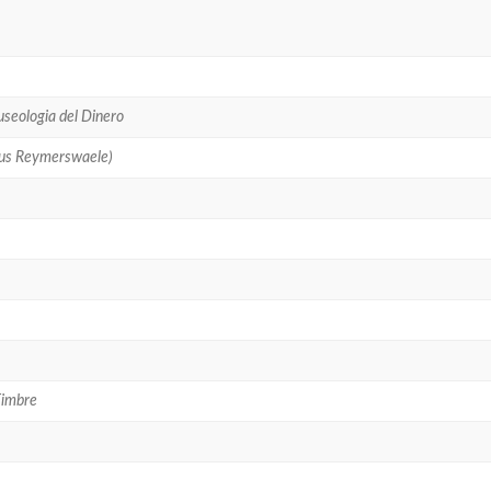
useologia del Dinero
inus Reymerswaele)
Timbre