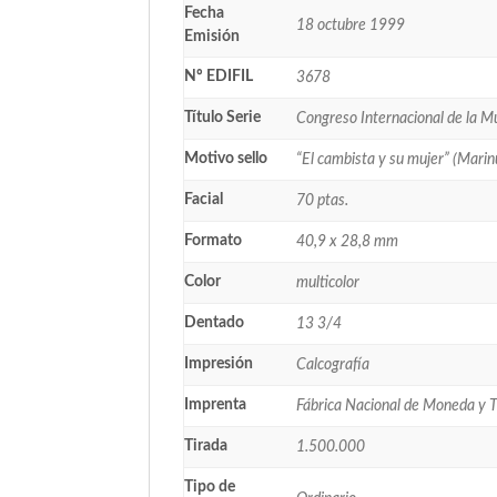
Fecha
18 octubre 1999
Emisión
Nº EDIFIL
3678
Título Serie
Congreso Internacional de la M
Motivo sello
“El cambista y su mujer” (Mar
Facial
70 ptas.
Formato
40,9 x 28,8 mm
Color
multicolor
Dentado
13 3/4
Impresión
Calcografía
Imprenta
Fábrica Nacional de Moneda y 
Tirada
1.500.000
Tipo de