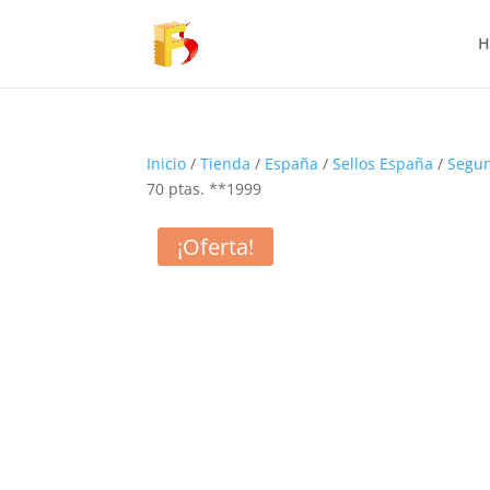
H
Inicio
/
Tienda
/
España
/
Sellos España
/
Segun
70 ptas. **1999
¡Oferta!