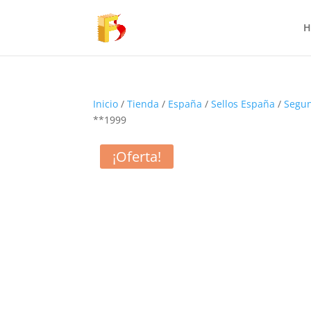
H
Inicio
/
Tienda
/
España
/
Sellos España
/
Segun
**1999
¡Oferta!