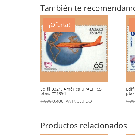
También te recomendam
¡Oferta!
Edifil 3321. América UPAEP. 65
Edif
ptas. **1994
ptas
El
El
1,00
€
0,40
€
IVA INCLUÍDO
1,00
precio
precio
original
actual
era:
es:
Productos relacionados
1,00€.
0,40€.