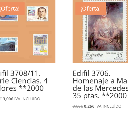
¡Oferta!
¡Oferta!
ifil 3708/11.
Edifil 3706.
rie Ciencias. 4
Homenaje a Ma
lores **2000
de las Mercedes
35 ptas. **2000
El
El
€
3,00
€
IVA INCLUÍDO
precio
precio
El
El
0,60
€
0,25
€
IVA INCLUÍDO
original
actual
precio
precio
era:
es:
original
actual
6,40€.
3,00€.
era:
es: