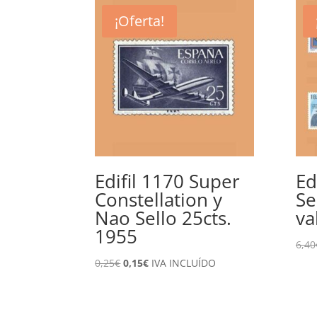
¡Oferta!
Edifil 1170 Super
Ed
Constellation y
Se
Nao Sello 25cts.
va
1955
6,40
El
El
0,25
€
0,15
€
IVA INCLUÍDO
precio
precio
original
actual
era:
es: