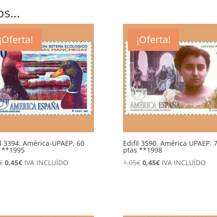
os…
¡Oferta!
¡Oferta!
il 3394. América-UPAEP. 60
Edifil 3590. América UPAEP. 
 **1995
ptas **1998
El
El
El
El
€
0,45
€
IVA INCLUÍDO
1,05
€
0,45
€
IVA INCLUÍDO
precio
precio
precio
precio
original
actual
original
actual
era:
es:
era:
es:
1,00€.
0,45€.
1,05€.
0,45€.