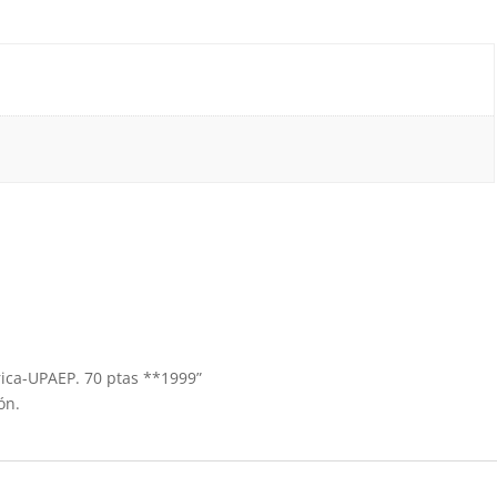
érica-UPAEP. 70 ptas **1999”
ón.