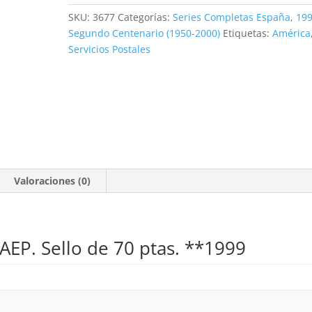
70
SKU:
3677
Categorías:
Series Completas España
,
19
ptas
Segundo Centenario (1950-2000)
Etiquetas:
América
**1999
Servicios Postales
cantidad
Valoraciones (0)
AEP. Sello de 70 ptas. **1999