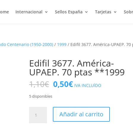
ome
Internacional
Sellos España
Tarjetas
Sobr
do Centenario (1950-2000)
/
1999
/ Edifil 3677. América-UPAEP. 70 
Edifil 3677. América-
UPAEP. 70 ptas **1999
El
El
1,10
€
0,50
€
IVA INCLUÍDO
precio
precio
original
actual
5 disponibles
era:
es:
1,10€.
0,50€.
Edifil
Añadir al carrito
3677.
América-
UPAEP.