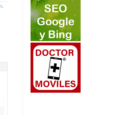
99
,
,