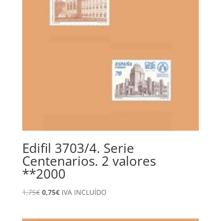
Edifil 3703/4. Serie
Centenarios. 2 valores
**2000
El
El
1,75
€
0,75
€
IVA INCLUÍDO
precio
precio
original
actual