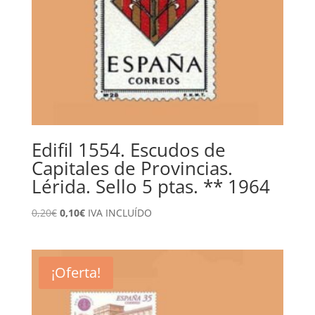
Edifil 1554. Escudos de
Capitales de Provincias.
Lérida. Sello 5 ptas. ** 1964
El
El
0,20
€
0,10
€
IVA INCLUÍDO
precio
precio
original
actual
era:
es:
¡Oferta!
0,20€.
0,10€.