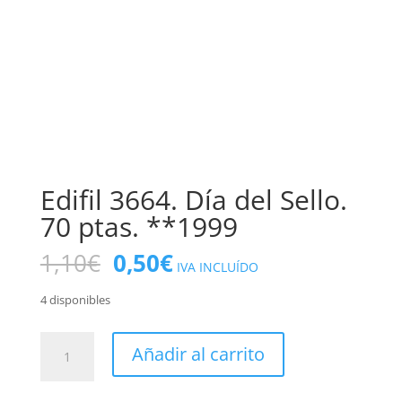
Edifil 3664. Día del Sello.
70 ptas. **1999
El
El
1,10
€
0,50
€
IVA INCLUÍDO
precio
precio
original
actual
4 disponibles
era:
es:
1,10€.
0,50€.
Edifil
Añadir al carrito
3664.
Día