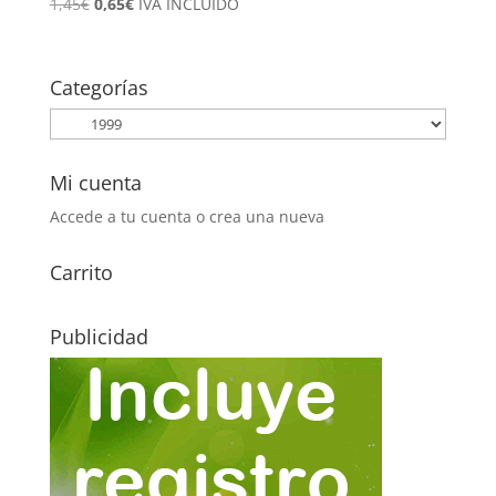
El
El
1,45
€
0,65
€
IVA INCLUÍDO
precio
precio
original
actual
era:
es:
Categorías
1,45€.
0,65€.
Mi cuenta
Accede a tu cuenta o crea una nueva
Carrito
Publicidad