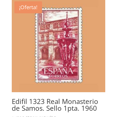
era:
es:
¡Oferta!
1,75€.
0,75€.
Edifil 1323 Real Monasterio
de Samos. Sello 1pta. 1960