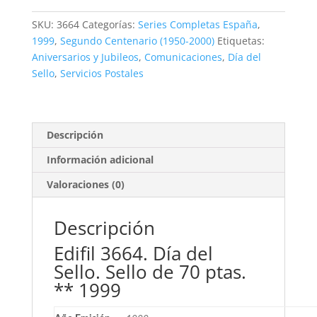
del
Sello.
SKU:
3664
Categorías:
Series Completas España
,
70
1999
,
Segundo Centenario (1950-2000)
Etiquetas:
ptas.
Aniversarios y Jubileos
,
Comunicaciones
,
Día del
**1999
Sello
,
Servicios Postales
cantidad
Descripción
Información adicional
Valoraciones (0)
Descripción
Edifil 3664. Día del
Sello. Sello de 70 ptas.
** 1999