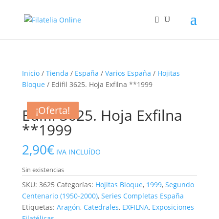
Inicio
/
Tienda
/
España
/
Varios España
/
Hojitas
Bloque
/ Edifil 3625. Hoja Exfilna **1999
¡Oferta!
¡Oferta!
¡Oferta!
Edifil 3625. Hoja Exfilna
**1999
2,90
€
IVA INCLUÍDO
Sin existencias
SKU:
3625
Categorías:
Hojitas Bloque
,
1999
,
Segundo
Centenario (1950-2000)
,
Series Completas España
Etiquetas:
Aragón
,
Catedrales
,
EXFILNA
,
Exposiciones
Filatélicas