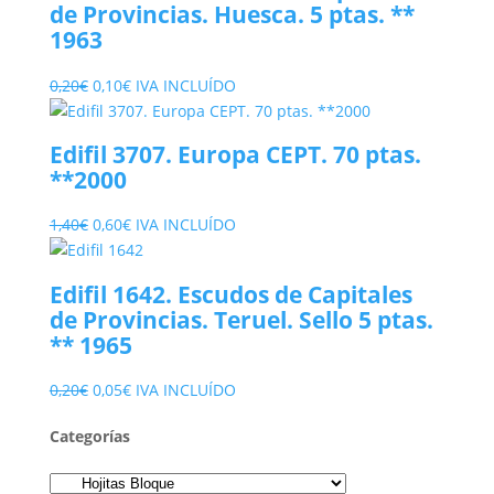
de Provincias. Huesca. 5 ptas. **
1963
El
El
0,20
€
0,10
€
IVA INCLUÍDO
precio
precio
original
actual
Edifil 3707. Europa CEPT. 70 ptas.
era:
es:
**2000
0,20€.
0,10€.
El
El
1,40
€
0,60
€
IVA INCLUÍDO
precio
precio
original
actual
Edifil 1642. Escudos de Capitales
era:
es:
de Provincias. Teruel. Sello 5 ptas.
1,40€.
0,60€.
** 1965
El
El
0,20
€
0,05
€
IVA INCLUÍDO
precio
precio
Categorías
original
actual
era:
es:
0,20€.
0,05€.