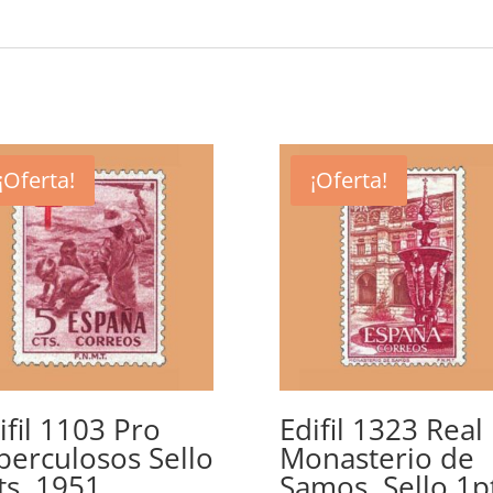
¡Oferta!
¡Oferta!
ifil 1103 Pro
Edifil 1323 Real
berculosos Sello
Monasterio de
ts. 1951
Samos. Sello 1p