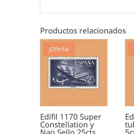
Productos relacionados
¡Oferta!
Edifil 1170 Super
Ed
Constellation y
tu
Nao Sello 25cts.
5c