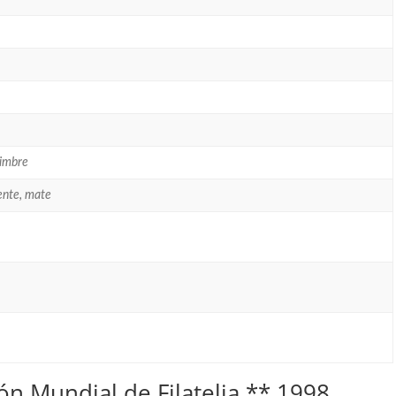
Timbre
ente, mate
ión Mundial de Filatelia ** 1998