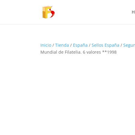
H
Inicio
/
Tienda
/
España
/
Sellos España
/
Segun
Mundial de Filatelia. 6 valores **1998