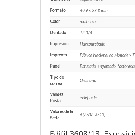
Formato
40,9 x 28,8 mm
Color
multicolor
Dentado
13 3/4
Impresión
Huecograbado
Imprenta
Fábrica Nacional de Moneda y 
Papel
Estucado, engomado, fosforesc
Tipo de
Ordinario
correo
Validez
indefinida
Postal
Valores de la
6 (3608-3613)
Serie
Edifil 3608/13. Exposic